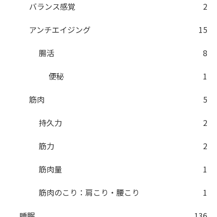
バランス感覚
2
アンチエイジング
15
腸活
8
便秘
1
筋肉
5
持久力
2
筋力
2
筋肉量
1
筋肉のこり：肩こり・腰こり
1
睡眠
136