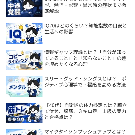
説。働き・影響・異常時の症状まで徹
底解説
IQ70はどのくらい？知能指数の目安と
生活への影響
情報ギャップ理論とは？「自分が知っ
ていること」と「知らないこと」の差
を埋めたくなる心理
スリー・グッド・シングスとは？｜ポ
ジティブ心理学で幸福感を高める方法
【40代】自衛隊の体力検定とは？腕立
て伏せ、腹筋、３キロ走。１級の実力
と合格点は？
マイクタイソンプッシュアップとは？