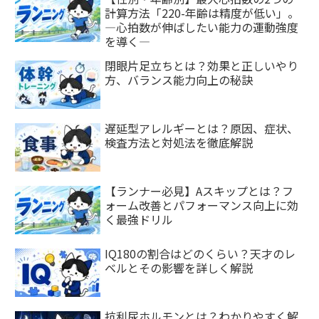
計算方法「220-年齢は精度が低い」。
―心拍数が伸ばしたい能力の運動強度
を導く―
閉眼片足立ちとは？効果と正しいやり
方、バランス能力向上の秘訣
遅延型アレルギーとは？原因、症状、
検査方法と対処法を徹底解説
【ランナー必見】Aスキップとは？フ
ォーム改善とパフォーマンス向上に効
く最強ドリル
IQ180の割合はどのくらい？天才のレ
ベルとその影響を詳しく解説
抗利尿ホルモンとは？わかりやすく解