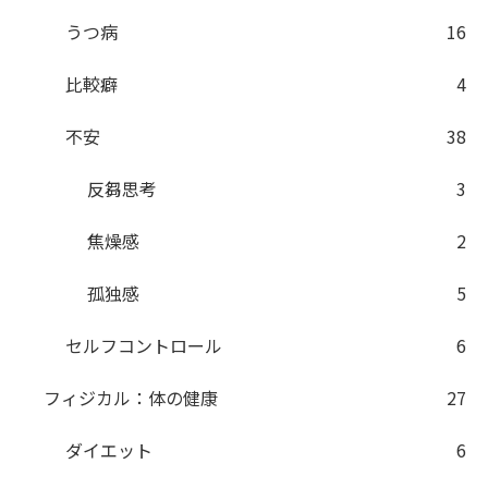
うつ病
16
比較癖
4
不安
38
反芻思考
3
焦燥感
2
孤独感
5
セルフコントロール
6
フィジカル：体の健康
27
ダイエット
6