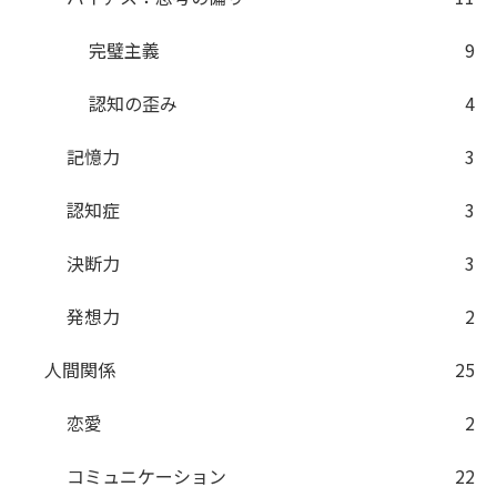
完璧主義
9
認知の歪み
4
記憶力
3
認知症
3
決断力
3
発想力
2
人間関係
25
恋愛
2
コミュニケーション
22