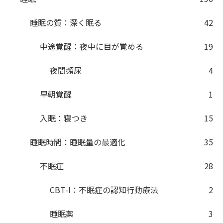
睡眠の質：深く眠る
42
中途覚醒：夜中に目が覚める
19
夜間頻尿
4
早朝覚醒
1
入眠：寝つき
15
睡眠時間：睡眠量の最適化
35
不眠症
28
CBT-I：不眠症の認知行動療法
2
睡眠薬
3