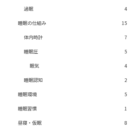
過眠
4
睡眠の仕組み
15
体内時計
7
睡眠圧
5
眠気
4
睡眠認知
2
睡眠環境
5
睡眠習慣
1
昼寝・仮眠
8