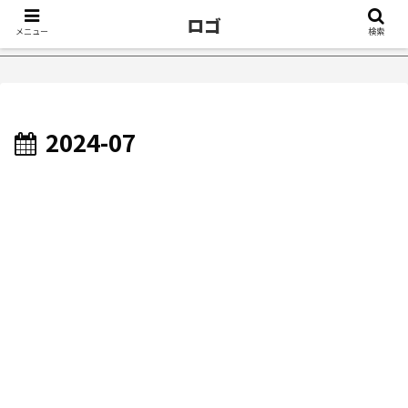
ロゴ
メニュー
検索
e：不眠症が治ったきっかけ５選｜不眠症体験談
【18万再生】Yo
2024-07