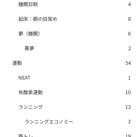
睡眠診断
4
起床：朝の目覚め
8
夢（睡眠）
6
悪夢
2
運動
54
NEAT
1
有酸素運動
10
ランニング
12
ランニングエコノミー
3
筋トレ
19