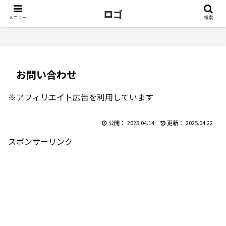
ロゴ
メニュー
検索
眠症が治ったきっかけ５選｜不眠症体験談
【18万再生】YouTub
お問い合わせ
※アフィリエイト広告を利用しています
2023.04.14
2025.04.22
スポンサーリンク