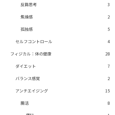
反芻思考
3
焦燥感
2
孤独感
5
セルフコントロール
4
フィジカル：体の健康
28
ダイエット
7
バランス感覚
2
アンチエイジング
15
腸活
8