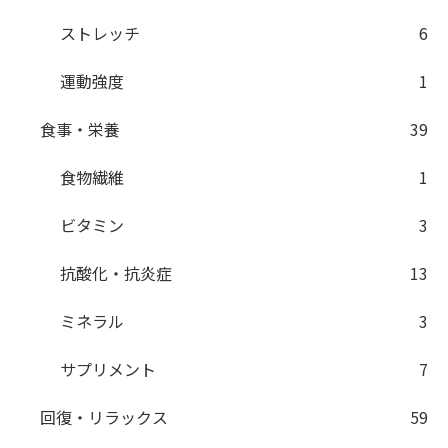
ストレッチ
6
運動強度
1
食事・栄養
39
食物繊維
1
ビタミン
3
抗酸化・抗炎症
13
ミネラル
3
サプリメント
7
回復・リラックス
59