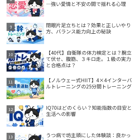
—強い愛情と不安の間で揺れる心理
閉眼片足立ちとは？効果と正しいやり
方、バランス能力向上の秘訣
【40代】自衛隊の体力検定とは？腕立
て伏せ、腹筋、３キロ走。１級の実力
と合格点は？
【ノルウェー式HIIT】4×4インターバ
ルトレーニングの25分間トレーニング
IQ70はどのくらい？知能指数の目安と
生活への影響
うつ病で坊主頭にした体験談：良かっ