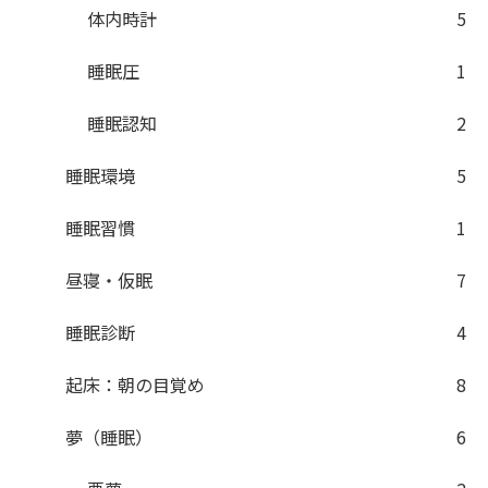
体内時計
5
睡眠圧
1
睡眠認知
2
睡眠環境
5
睡眠習慣
1
昼寝・仮眠
7
睡眠診断
4
起床：朝の目覚め
8
夢（睡眠）
6