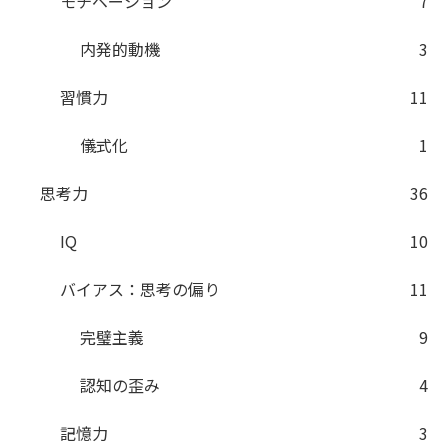
モチベーション
7
内発的動機
3
習慣力
11
儀式化
1
思考力
36
IQ
10
バイアス：思考の偏り
11
完璧主義
9
認知の歪み
4
記憶力
3