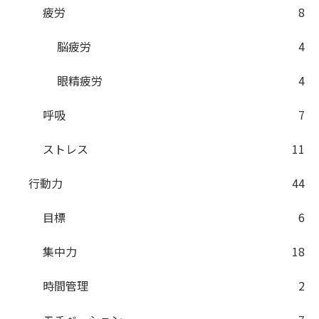
疲労
8
脳疲労
4
眼精疲労
4
呼吸
7
ストレス
11
行動力
44
目標
6
集中力
18
時間管理
2