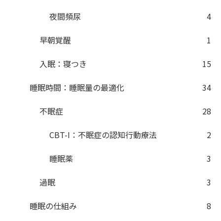
夜間頻尿
4
早朝覚醒
1
入眠：寝つき
15
睡眠時間：睡眠量の最適化
34
不眠症
28
CBT-I：不眠症の認知行動療法
2
睡眠薬
3
過眠
3
睡眠の仕組み
8