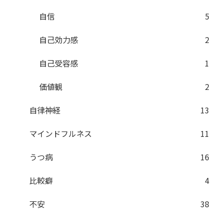
自信
5
自己効力感
2
自己受容感
1
価値観
2
自律神経
13
マインドフルネス
11
うつ病
16
比較癖
4
不安
38