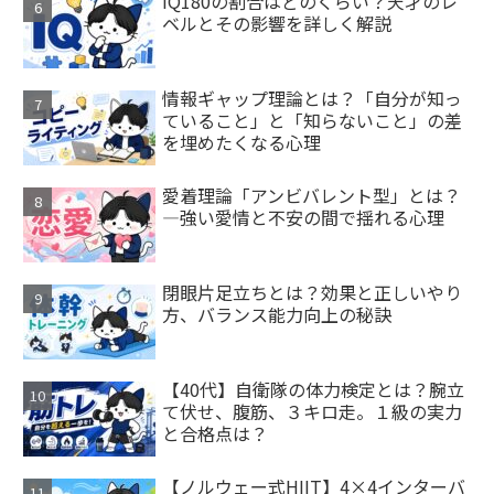
IQ180の割合はどのくらい？天才のレ
ベルとその影響を詳しく解説
情報ギャップ理論とは？「自分が知っ
ていること」と「知らないこと」の差
を埋めたくなる心理
愛着理論「アンビバレント型」とは？
—強い愛情と不安の間で揺れる心理
閉眼片足立ちとは？効果と正しいやり
方、バランス能力向上の秘訣
【40代】自衛隊の体力検定とは？腕立
て伏せ、腹筋、３キロ走。１級の実力
と合格点は？
【ノルウェー式HIIT】4×4インターバ