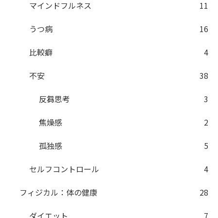
マインドフルネス
11
うつ病
16
比較癖
4
不安
38
反芻思考
3
焦燥感
2
孤独感
5
セルフコントロール
4
フィジカル：体の健康
28
ダイエット
7