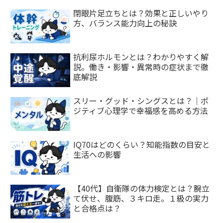
閉眼片足立ちとは？効果と正しいやり
方、バランス能力向上の秘訣
抗利尿ホルモンとは？わかりやすく解
説。働き・影響・異常時の症状まで徹
底解説
スリー・グッド・シングスとは？｜ポ
ジティブ心理学で幸福感を高める方法
IQ70はどのくらい？知能指数の目安と
生活への影響
【40代】自衛隊の体力検定とは？腕立
て伏せ、腹筋、３キロ走。１級の実力
と合格点は？