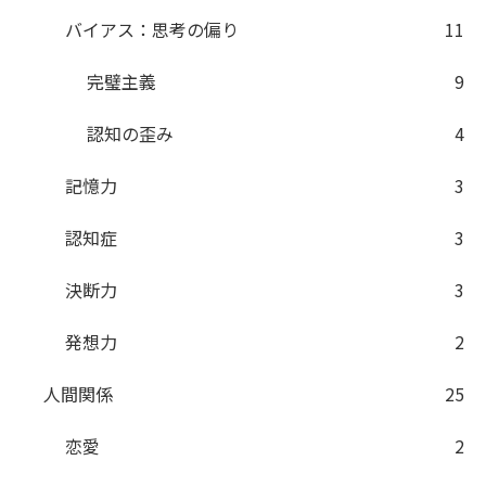
バイアス：思考の偏り
11
完璧主義
9
認知の歪み
4
記憶力
3
認知症
3
決断力
3
発想力
2
人間関係
25
恋愛
2