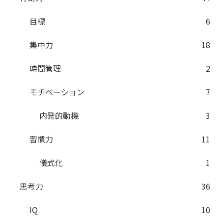
目標
6
集中力
18
時間管理
2
モチベーション
7
内発的動機
3
習慣力
11
儀式化
1
思考力
36
IQ
10