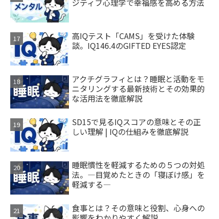
ジティブ心理学で幸福感を高める方法
高IQテスト「CAMS」を受けた体験
談。IQ146.4のGIFTED EYES認定
アクチグラフィとは？睡眠と活動をモ
ニタリングする最新技術とその効果的
な活用法を徹底解説
SD15で見るIQスコアの意味とその正
しい理解 | IQの仕組みを徹底解説
睡眠慣性を軽減するための５つの対処
法。―目覚めたときの「寝ぼけ感」を
軽減する―
食事とは？その意味と役割、心身への
影響をわかりやすく解説