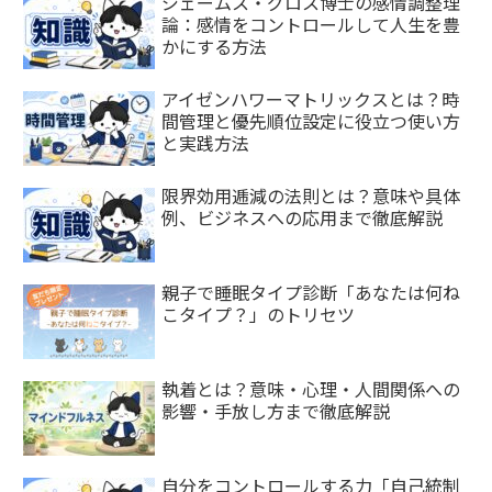
ジェームス・グロス博士の感情調整理
論：感情をコントロールして人生を豊
かにする方法
アイゼンハワーマトリックスとは？時
間管理と優先順位設定に役立つ使い方
と実践方法
限界効用逓減の法則とは？意味や具体
例、ビジネスへの応用まで徹底解説
親子で睡眠タイプ診断「あなたは何ね
こタイプ？」のトリセツ
執着とは？意味・心理・人間関係への
影響・手放し方まで徹底解説
自分をコントロールする力「自己統制