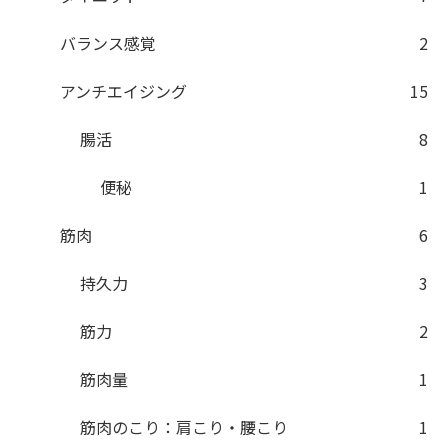
バランス感覚
2
アンチエイジング
15
腸活
8
便秘
1
筋肉
6
持久力
3
筋力
2
筋肉量
1
筋肉のこり：肩こり・腰こり
1