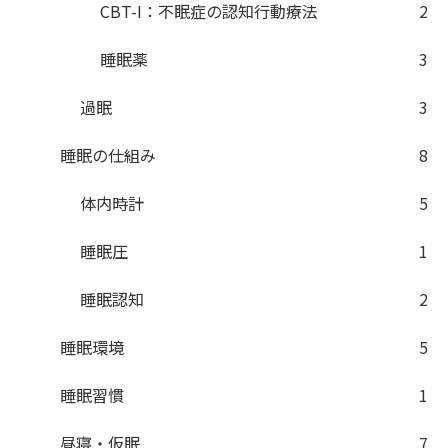
CBT-I：不眠症の認知行動療法
2
睡眠薬
3
過眠
3
睡眠の仕組み
8
体内時計
5
睡眠圧
1
睡眠認知
2
睡眠環境
5
睡眠習慣
1
昼寝・仮眠
7