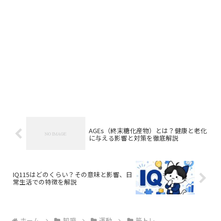
AGEs（終末糖化産物）とは？健康と老化
に与える影響と対策を徹底解説
IQ115はどのくらい？その意味と影響、日
常生活での特徴を解説
ホーム
知識
運動
筋トレ