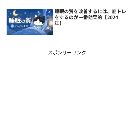
睡眠の質を改善するには、筋トレ
をするのが一番効果的【2024
年】
スポンサーリンク