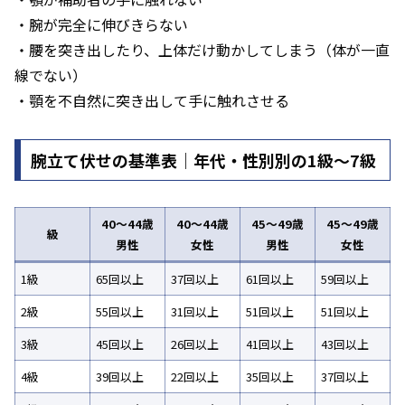
・腕が完全に伸びきらない
・腰を突き出したり、上体だけ動かしてしまう（体が一直
線でない）
・顎を不自然に突き出して手に触れさせる
腕立て伏せの基準表｜年代・性別別の1級〜7級
40〜44歳
40〜44歳
45〜49歳
45〜49歳
級
男性
女性
男性
女性
1級
65回以上
37回以上
61回以上
59回以上
2級
55回以上
31回以上
51回以上
51回以上
3級
45回以上
26回以上
41回以上
43回以上
4級
39回以上
22回以上
35回以上
37回以上