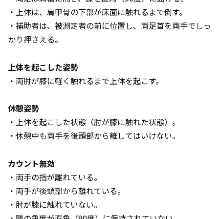
・上体は、肩甲骨の下部が床面に触れるまで倒す。
・補助者は、被測定者の前に位置し、両足首を両手でしっ
かり押さえる。
上体を起こした姿勢
・両肘が膝に軽く触れるまで上体を起こす。
休憩姿勢
・上体を起こした状態（肘が膝に触れた状態）。
・休憩中も両手を後頭部から離してはいけない。
カウント無効
・両手の指が離れている。
・両手が後頭部から離れている。
・肘が膝に触れていない。
・膝の角度が直角（90度）に保持されていない。