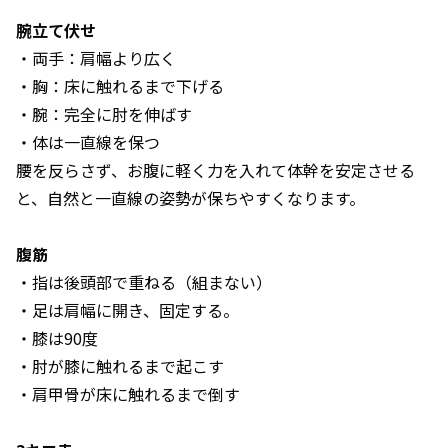
腕立て伏せ
・両手：肩幅より広く
・胸：床に触れるまで下げる
・腕：完全に肘を伸ばす
・体は一直線を保つ
腰を反らさず、お腹に軽く力を入れて体幹を安定させる
と、自然と一直線の姿勢が保ちやすくなります。
腹筋
・指は後頭部で重ねる（組まない）
・足は肩幅に開き、固定する。
・膝は90度
・肘が膝に触れるまで起こす
・肩甲骨が床に触れるまで倒す