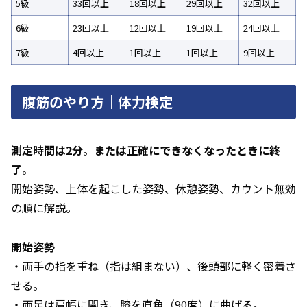
5級
33回以上
18回以上
29回以上
32回以上
6級
23回以上
12回以上
19回以上
24回以上
7級
4回以上
1回以上
1回以上
9回以上
腹筋のやり方｜体力検定
測定時間は2分
。
または正確にできなくなったときに終
了
。
開始姿勢、上体を起こした姿勢、休憩姿勢、カウント無効
の順に解説。
開始姿勢
・両手の指を重ね（指は組まない）、後頭部に軽く密着さ
せる。
・両足は肩幅に開き、膝を直角（90度）に曲げる。