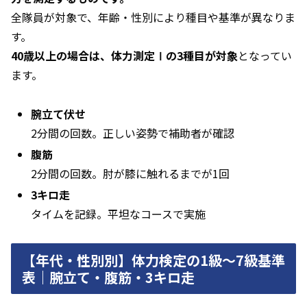
全隊員が対象で、年齢・性別により種目や基準が異なりま
す。
40歳以上の場合は、体力測定Ⅰの3種目が対象
となってい
ます。
腕立て伏せ
2分間の回数。正しい姿勢で補助者が確認
腹筋
2分間の回数。肘が膝に触れるまでが1回
3キロ走
タイムを記録。平坦なコースで実施
【年代・性別別】体力検定の1級〜7級基準
表｜腕立て・腹筋・3キロ走