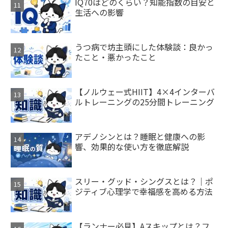
IQ70はどのくらい？知能指数の目安と
生活への影響
うつ病で坊主頭にした体験談：良かっ
たこと・悪かったこと
【ノルウェー式HIIT】4×4インターバ
ルトレーニングの25分間トレーニング
アデノシンとは？睡眠と健康への影
響、効果的な使い方を徹底解説
スリー・グッド・シングスとは？｜ポ
ジティブ心理学で幸福感を高める方法
【ランナー必見】Aスキップとは？フ