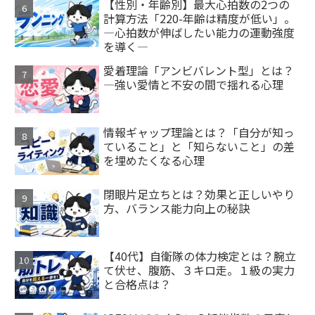
【性別・年齢別】最大心拍数の2つの
計算方法「220-年齢は精度が低い」。
―心拍数が伸ばしたい能力の運動強度
を導く―
愛着理論「アンビバレント型」とは？
—強い愛情と不安の間で揺れる心理
情報ギャップ理論とは？「自分が知っ
ていること」と「知らないこと」の差
を埋めたくなる心理
閉眼片足立ちとは？効果と正しいやり
方、バランス能力向上の秘訣
【40代】自衛隊の体力検定とは？腕立
て伏せ、腹筋、３キロ走。１級の実力
と合格点は？