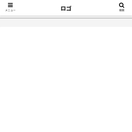
ロゴ
メニュー
検索
治ったきっかけ５選｜不眠症体験談
【18万再生】YouTube：