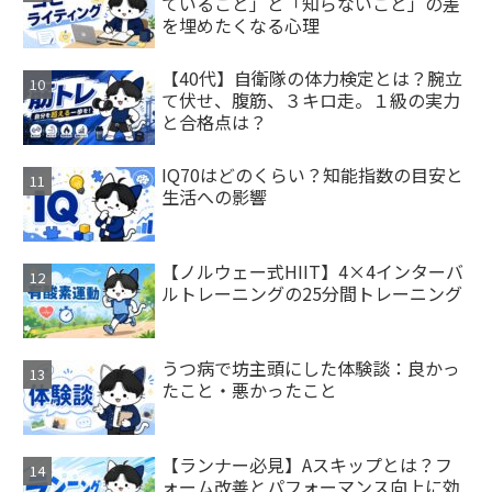
ていること」と「知らないこと」の差
を埋めたくなる心理
【40代】自衛隊の体力検定とは？腕立
て伏せ、腹筋、３キロ走。１級の実力
と合格点は？
IQ70はどのくらい？知能指数の目安と
生活への影響
【ノルウェー式HIIT】4×4インターバ
ルトレーニングの25分間トレーニング
うつ病で坊主頭にした体験談：良かっ
たこと・悪かったこと
【ランナー必見】Aスキップとは？フ
ォーム改善とパフォーマンス向上に効