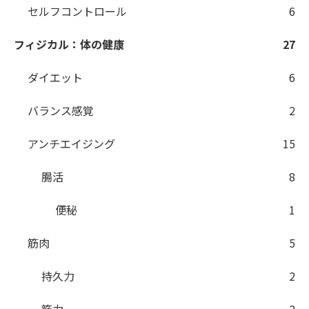
セルフコントロール
6
フィジカル：体の健康
27
ダイエット
6
バランス感覚
2
アンチエイジング
15
腸活
8
便秘
1
筋肉
5
持久力
2