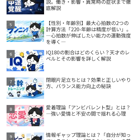
説。働き・影響・異常時の症状まで徹
底解説
【性別・年齢別】最大心拍数の2つの
計算方法「220-年齢は精度が低い」。
―心拍数が伸ばしたい能力の運動強度
を導く―
IQ180の割合はどのくらい？天才のレ
ベルとその影響を詳しく解説
閉眼片足立ちとは？効果と正しいやり
方、バランス能力向上の秘訣
愛着理論「アンビバレント型」とは？
—強い愛情と不安の間で揺れる心理
情報ギャップ理論とは？「自分が知っ