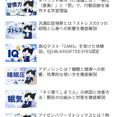
（褒美）」と「罰」で、行動回数を操
作する学習理論
汎適応症候群とは？ストレスの3つの
段階と心身への影響を徹底解説
高IQテスト「CAMS」を受けた体験
談。IQ146.4のGIFTED EYES認定
アデノシンとは？睡眠と健康への影
響、効果的な使い方を徹底解説
「すぐ寝てしまう人」の原因と改善方
法｜眠気の仕組みと対策を徹底解説
アイゼンハワーマトリックスとは？時