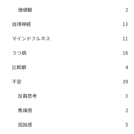
価値観
2
自律神経
13
マインドフルネス
11
うつ病
16
比較癖
4
不安
39
反芻思考
3
焦燥感
2
孤独感
5