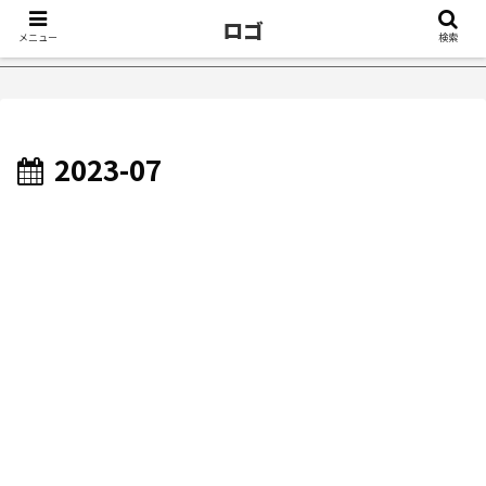
ロゴ
メニュー
検索
症が治ったきっかけ５選｜不眠症体験談
【18万再生】YouTub
2023-07