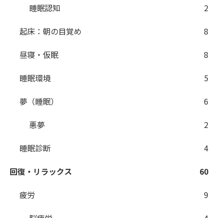
睡眠認知
2
起床：朝の目覚め
8
昼寝・仮眠
8
睡眠環境
5
夢（睡眠）
6
悪夢
2
睡眠診断
4
回復・リラックス
60
疲労
9