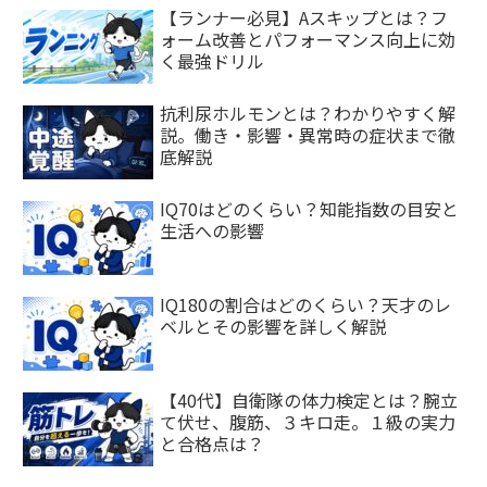
【ランナー必見】Aスキップとは？フ
ォーム改善とパフォーマンス向上に効
く最強ドリル
抗利尿ホルモンとは？わかりやすく解
説。働き・影響・異常時の症状まで徹
底解説
IQ70はどのくらい？知能指数の目安と
生活への影響
IQ180の割合はどのくらい？天才のレ
ベルとその影響を詳しく解説
【40代】自衛隊の体力検定とは？腕立
て伏せ、腹筋、３キロ走。１級の実力
と合格点は？