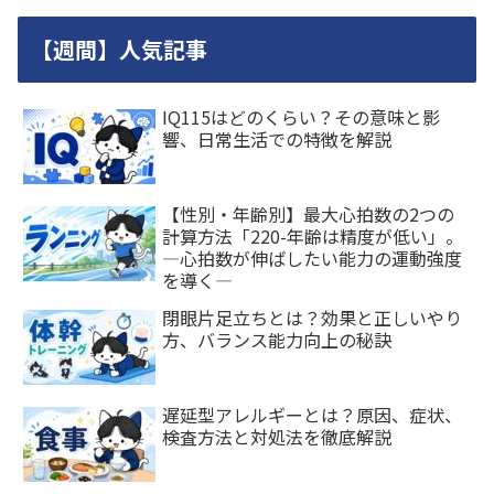
【週間】人気記事
IQ115はどのくらい？その意味と影
響、日常生活での特徴を解説
【性別・年齢別】最大心拍数の2つの
計算方法「220-年齢は精度が低い」。
―心拍数が伸ばしたい能力の運動強度
を導く―
閉眼片足立ちとは？効果と正しいやり
方、バランス能力向上の秘訣
遅延型アレルギーとは？原因、症状、
検査方法と対処法を徹底解説