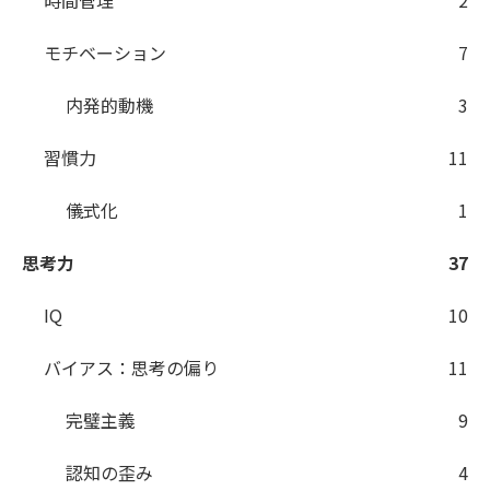
時間管理
2
モチベーション
7
内発的動機
3
習慣力
11
儀式化
1
思考力
37
IQ
10
バイアス：思考の偏り
11
完璧主義
9
認知の歪み
4