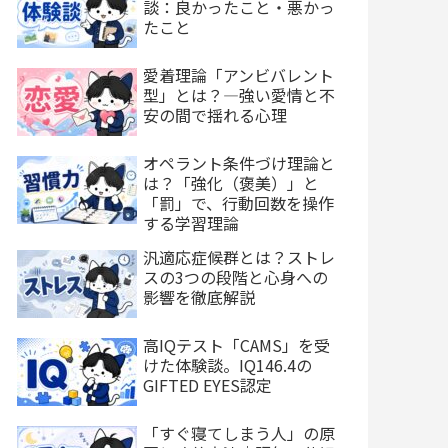
談：良かったこと・悪かっ
たこと
愛着理論「アンビバレント
型」とは？—強い愛情と不
安の間で揺れる心理
オペラント条件づけ理論と
は？「強化（褒美）」と
「罰」で、行動回数を操作
する学習理論
汎適応症候群とは？ストレ
スの3つの段階と心身への
影響を徹底解説
高IQテスト「CAMS」を受
けた体験談。IQ146.4の
GIFTED EYES認定
「すぐ寝てしまう人」の原