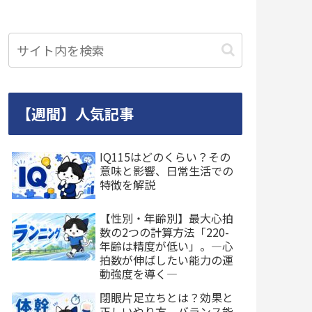
【週間】人気記事
IQ115はどのくらい？その
意味と影響、日常生活での
特徴を解説
【性別・年齢別】最大心拍
数の2つの計算方法「220-
年齢は精度が低い」。―心
拍数が伸ばしたい能力の運
動強度を導く―
閉眼片足立ちとは？効果と
正しいやり方、バランス能