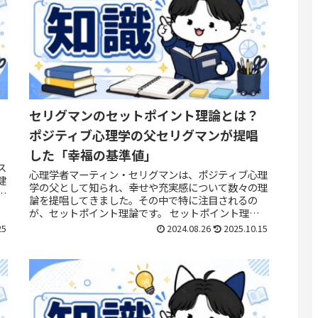
セリグマンのセットポイント理論とは？
ポジティブ心理学の父セリグマンが提唱
した「幸福の基準値」
ス
心理学者マーティン・セリグマンは、ポジティブ心理
健
学の父として知られ、幸せや充実感について数々の理
ー
論を提唱してきました。その中で特に注目されるの
影
が、セットポイント理論です。 セットポイント理論
は、幸福感や満足度が人それぞれ異なる「基準点」に
25
2024.08.26
2025.10.15
戻...