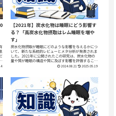
0
【2021年】炭水化物は睡眠にどう影響す
る？「高炭水化物摂取はレム睡眠を増や
す」
有
炭水化物摂取が睡眠にどのような影響を与えるかにつ
眠
いて、新たな系統的レビューとメタ分析が発表されま
だ
した。2021年に公開されたこの研究は、炭水化物の
揮
量や質が睡眠の構造や質に及ぼす影響を評価すること
を目的としており、その結果は多くの人々にとって...
14
2024.08.21
2025.05.19