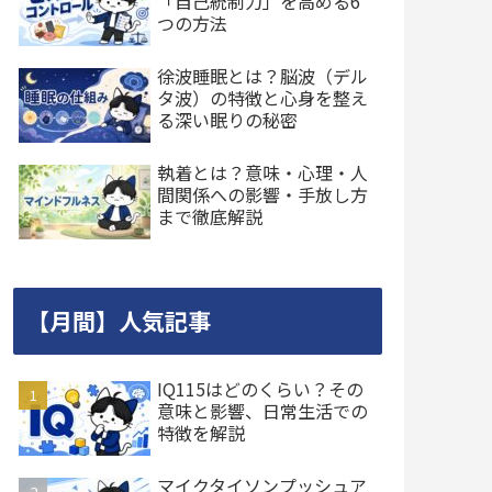
「自己統制力」を高める6
つの方法
徐波睡眠とは？脳波（デル
タ波）の特徴と心身を整え
る深い眠りの秘密
執着とは？意味・心理・人
間関係への影響・手放し方
まで徹底解説
【月間】人気記事
IQ115はどのくらい？その
意味と影響、日常生活での
特徴を解説
マイクタイソンプッシュア