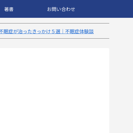
著書
お問い合わせ
｜不眠症体験談
【18万再生】YouTube：うつ病が治