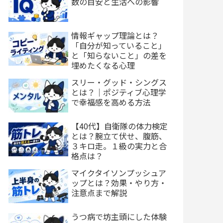
数の目安と生活への影響
情報ギャップ理論とは？
「自分が知っていること」
と「知らないこと」の差を
埋めたくなる心理
スリー・グッド・シングス
とは？｜ポジティブ心理学
で幸福感を高める方法
【40代】自衛隊の体力検定
とは？腕立て伏せ、腹筋、
３キロ走。１級の実力と合
格点は？
マイクタイソンプッシュア
ップとは？効果・やり方・
注意点まで解説
うつ病で坊主頭にした体験