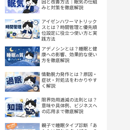
因と改善方法｜眠気の仕組
みと対策を徹底解説
アイゼンハワーマトリック
スとは？時間管理と優先順
位設定に役立つ使い方と実
践方法
アデノシンとは？睡眠と健
康への影響、効果的な使い
方を徹底解説
情動脱力発作とは？原因・
症状・対処法をわかりやす
く解説
限界効用逓減の法則とは？
意味や具体例、ビジネスへ
の応用まで徹底解説
親子で睡眠タイプ診断「あ