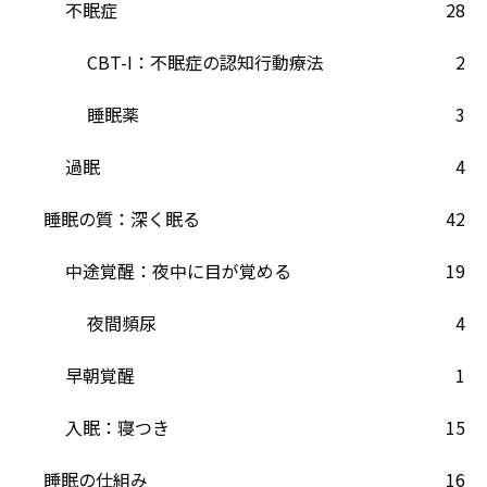
不眠症
28
CBT-I：不眠症の認知行動療法
2
睡眠薬
3
過眠
4
睡眠の質：深く眠る
42
中途覚醒：夜中に目が覚める
19
夜間頻尿
4
早朝覚醒
1
入眠：寝つき
15
睡眠の仕組み
16