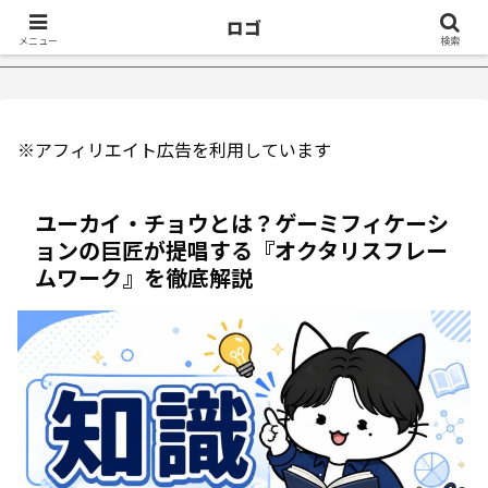
ロゴ
治ったきっかけ５選｜不眠症体験談
【18万再生】YouTube：
メニュー
検索
※アフィリエイト広告を利用しています
ユーカイ・チョウとは？ゲーミフィケーシ
ョンの巨匠が提唱する『オクタリスフレー
ムワーク』を徹底解説