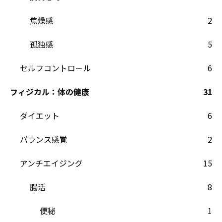
焦燥感
2
孤独感
5
セルフコントロール
6
フィジカル：体の健康
31
ダイエット
6
バランス感覚
2
アンチエイジング
15
腸活
8
便秘
1