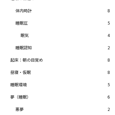
体内時計
8
睡眠圧
5
眠気
4
睡眠認知
2
起床：朝の目覚め
8
昼寝・仮眠
8
睡眠環境
5
夢（睡眠）
6
悪夢
2