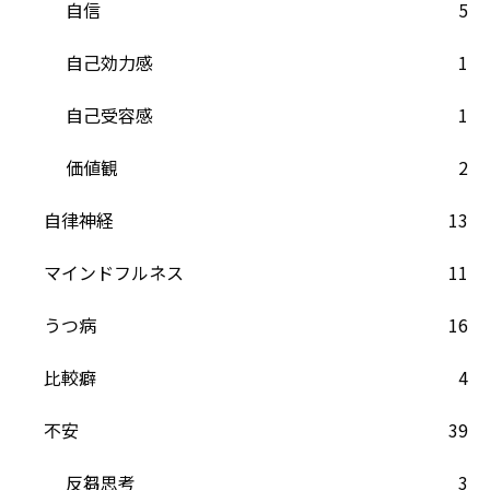
自信
5
自己効力感
1
自己受容感
1
価値観
2
自律神経
13
マインドフルネス
11
うつ病
16
比較癖
4
不安
39
反芻思考
3