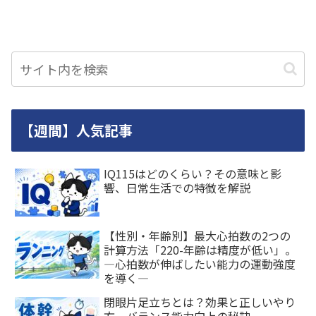
【週間】人気記事
IQ115はどのくらい？その意味と影
響、日常生活での特徴を解説
【性別・年齢別】最大心拍数の2つの
計算方法「220-年齢は精度が低い」。
―心拍数が伸ばしたい能力の運動強度
を導く―
閉眼片足立ちとは？効果と正しいやり
方、バランス能力向上の秘訣