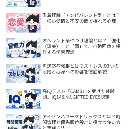
愛着理論「アンビバレント型」とは？
—強い愛情と不安の間で揺れる心理
オペラント条件づけ理論とは？「強化
（褒美）」と「罰」で、行動回数を操
作する学習理論
汎適応症候群とは？ストレスの3つの
段階と心身への影響を徹底解説
高IQテスト「CAMS」を受けた体験
談。IQ146.4のGIFTED EYES認定
アイゼンハワーマトリックスとは？時
間管理と優先順位設定に役立つ使い方
と実践方法