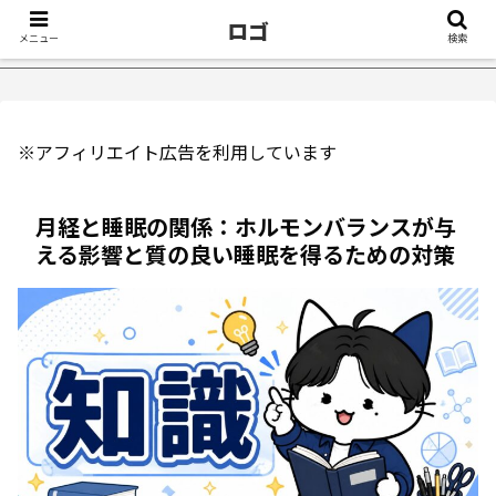
ロゴ
メニュー
検索
５選｜不眠症体験談
【18万再生】YouTube：うつ病が治ったき
※アフィリエイト広告を利用しています
月経と睡眠の関係：ホルモンバランスが与
える影響と質の良い睡眠を得るための対策