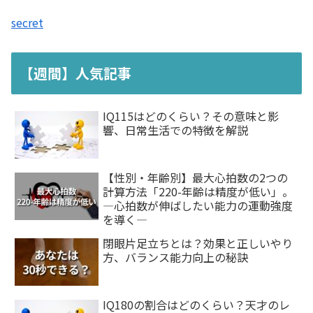
secret
【週間】人気記事
IQ115はどのくらい？その意味と影
響、日常生活での特徴を解説
【性別・年齢別】最大心拍数の2つの
計算方法「220-年齢は精度が低い」。
―心拍数が伸ばしたい能力の運動強度
を導く―
閉眼片足立ちとは？効果と正しいやり
方、バランス能力向上の秘訣
IQ180の割合はどのくらい？天才のレ