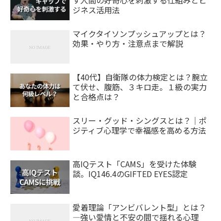
ジネス活用法
マイクタイソンプッシュアップとは？
効果・やり方・注意点まで解説
【40代】自衛隊の体力検定とは？腕立
て伏せ、腹筋、３キロ走。１級の実力
と合格点は？
スリー・グッド・シングスとは？｜ポ
ジティブ心理学で幸福感を高める方法
高IQテスト「CAMS」を受けた体験
談。IQ146.4のGIFTED EYES認定
愛着理論「アンビバレント型」とは？
—強い愛情と不安の間で揺れる心理