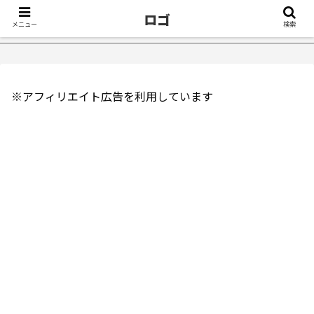
ロゴ
メニュー
検索
症が治ったきっかけ５選｜不眠症体験談
【18万再生】YouTub
※アフィリエイト広告を利用しています