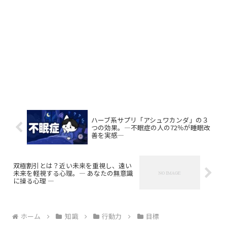
ハーブ系サプリ「アシュワカンダ」の３
つの効果。―不眠症の人の72％が睡眠改
善を実感―
双極割引とは？近い未来を重視し、遠い
未来を軽視する心理。― あなたの無意識
に操る心理 ―
ホーム
知識
行動力
目標