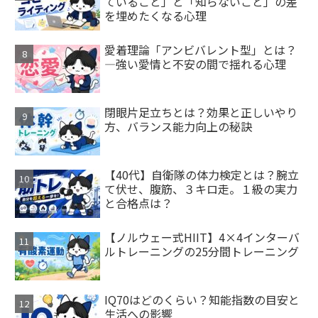
ていること」と「知らないこと」の差
を埋めたくなる心理
愛着理論「アンビバレント型」とは？
—強い愛情と不安の間で揺れる心理
閉眼片足立ちとは？効果と正しいやり
方、バランス能力向上の秘訣
【40代】自衛隊の体力検定とは？腕立
て伏せ、腹筋、３キロ走。１級の実力
と合格点は？
【ノルウェー式HIIT】4×4インターバ
ルトレーニングの25分間トレーニング
IQ70はどのくらい？知能指数の目安と
生活への影響