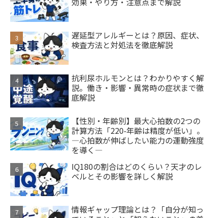
効果・やり方・注意点まで解説
遅延型アレルギーとは？原因、症状、
検査方法と対処法を徹底解説
抗利尿ホルモンとは？わかりやすく解
説。働き・影響・異常時の症状まで徹
底解説
【性別・年齢別】最大心拍数の2つの
計算方法「220-年齢は精度が低い」。
―心拍数が伸ばしたい能力の運動強度
を導く―
IQ180の割合はどのくらい？天才のレ
ベルとその影響を詳しく解説
情報ギャップ理論とは？「自分が知っ