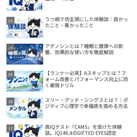
うつ病で坊主頭にした体験談：良かっ
たこと・悪かったこと
アデノシンとは？睡眠と健康への影
響、効果的な使い方を徹底解説
【ランナー必見】Aスキップとは？フ
ォーム改善とパフォーマンス向上に効
く最強ドリル
スリー・グッド・シングスとは？｜ポ
ジティブ心理学で幸福感を高める方法
高IQテスト「CAMS」を受けた体験
談。IQ146.4のGIFTED EYES認定