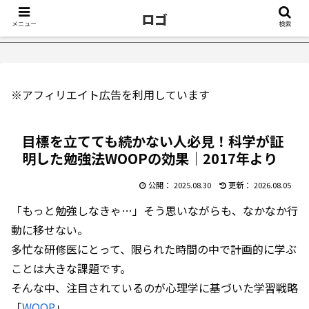
ロゴ
メニュー
検索
け５選｜不眠症体験談
【18万再生】YouTube：うつ病が治った
※アフィリエイト広告を利用しています
目標を立てても続かない人必見！科学が証
明した勉強法WOOPの効果｜2017年より
2025.08.30
2026.08.05
「もっと勉強しなきゃ…」そう思いながらも、なかなか行
動に移せない――。
多忙な研修医にとって、限られた時間の中で計画的に学ぶ
ことは大きな課題です。
そんな中、注目されているのが心理学に基づいた学習戦略
「
WOOP
」。