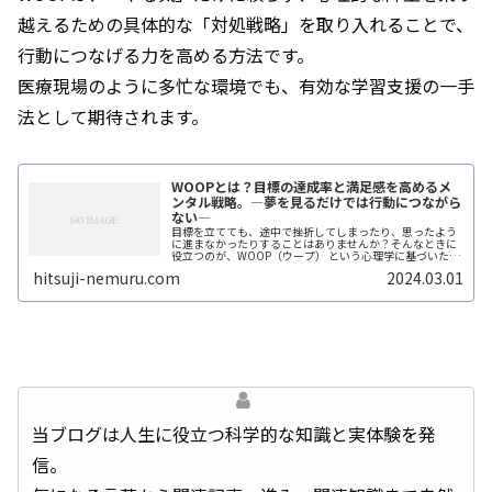
越えるための具体的な「対処戦略」を取り入れることで、
行動につなげる力を高める方法です。
医療現場のように多忙な環境でも、有効な学習支援の一手
法として期待されます。
WOOPとは？目標の達成率と満足感を高めるメ
ンタル戦略。―夢を見るだけでは行動につながら
ない―
目標を立てても、途中で挫折してしまったり、思ったよう
に進まなかったりすることはありませんか？そんなときに
役立つのが、WOOP（ウープ） という心理学に基づいたシ
ンプルな目標達成メソッドです。 WOOPを活用すれば、ポ
hitsuji-nemuru.com
2024.03.01
ジティブな未来を思い描く...
当ブログは人生に役立つ科学的な知識と実体験を発
信。