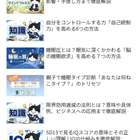
影響・手放し方まで徹底解説
自分をコントロールする力「自己統制
力」を高める6つの方法
睡眠圧とは？眠気に深くかかわる「脳
の睡眠欲求」を高める７つの方法
親子で睡眠タイプ診断「あなたは何ね
こタイプ？」のトリセツ
限界効用逓減の法則とは？意味や具体
例、ビジネスへの応用まで徹底解説
SD15で見るIQスコアの意味とその正
しい理解 | IQの仕組みを徹底解説