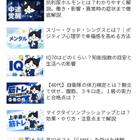
抗利尿ホルモンとは？わかりやすく解
説。働き・影響・異常時の症状まで徹
底解説
スリー・グッド・シングスとは？｜ポ
ジティブ心理学で幸福感を高める方法
IQ70はどのくらい？知能指数の目安と
生活への影響
【40代】自衛隊の体力検定とは？腕立
て伏せ、腹筋、３キロ走。１級の実力
と合格点は？
マイクタイソンプッシュアップとは？
効果・やり方・注意点まで解説
高IQテスト「CAMS」を受けた体験