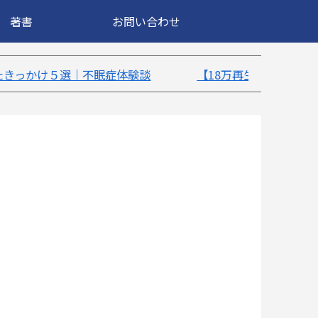
著書
お問い合わせ
験談
【18万再生】YouTube：うつ病が治ったきっか