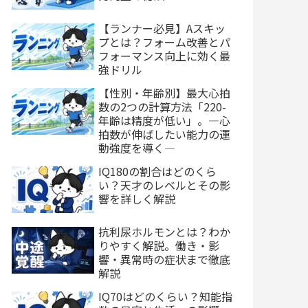
【ランナー必見】Aスキッ
プとは？フォーム改善とパ
フォーマンス向上に効く最
強ドリル
【性別・年齢別】最大心拍
数の2つの計算方法「220-
年齢は精度が低い」。―心
拍数が伸ばしたい能力の運
動強度を導く―
IQ180の割合はどのくら
い？天才のレベルとその影
響を詳しく解説
抗利尿ホルモンとは？わか
りやすく解説。働き・影
響・異常時の症状まで徹底
解説
IQ70はどのくらい？知能指