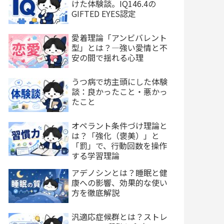
けた体験談。IQ146.4の
GIFTED EYES認定
愛着理論「アンビバレント
型」とは？—強い愛情と不
安の間で揺れる心理
うつ病で坊主頭にした体験
談：良かったこと・悪かっ
たこと
オペラント条件づけ理論と
は？「強化（褒美）」と
「罰」で、行動回数を操作
する学習理論
アデノシンとは？睡眠と健
康への影響、効果的な使い
方を徹底解説
汎適応症候群とは？ストレ