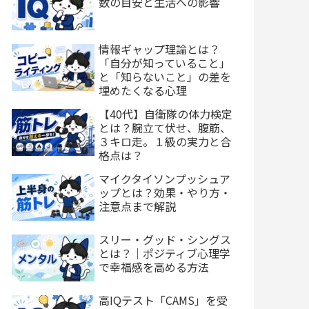
数の目安と生活への影響
情報ギャップ理論とは？
「自分が知っていること」
と「知らないこと」の差を
埋めたくなる心理
【40代】自衛隊の体力検定
とは？腕立て伏せ、腹筋、
３キロ走。１級の実力と合
格点は？
マイクタイソンプッシュア
ップとは？効果・やり方・
注意点まで解説
スリー・グッド・シングス
とは？｜ポジティブ心理学
で幸福感を高める方法
高IQテスト「CAMS」を受