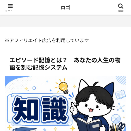
ロゴ
眠症が治ったきっかけ５選｜不眠症体験談
【18万再生】YouTub
メニュー
検索
※アフィリエイト広告を利用しています
エピソード記憶とは？—あなたの人生の物
語を刻む記憶システム