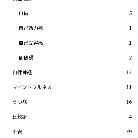
自信
5
自己効力感
1
自己受容感
1
価値観
2
自律神経
13
マインドフルネス
11
うつ病
16
比較癖
4
不安
39