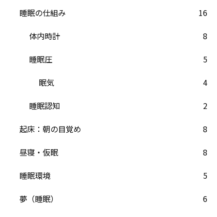
睡眠の仕組み
16
体内時計
8
睡眠圧
5
眠気
4
睡眠認知
2
起床：朝の目覚め
8
昼寝・仮眠
8
睡眠環境
5
夢（睡眠）
6