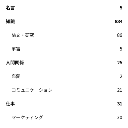
名言
5
知識
884
論文・研究
86
宇宙
5
人間関係
25
恋愛
2
コミュニケーション
21
仕事
31
マーケティング
30