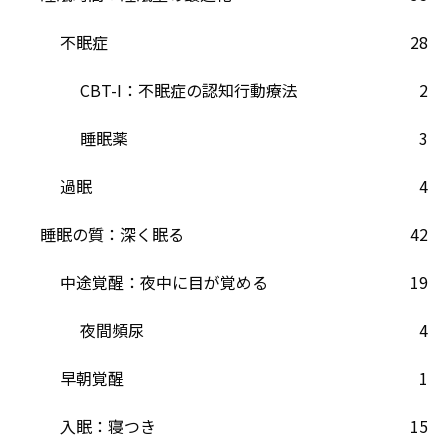
不眠症
28
CBT-I：不眠症の認知行動療法
2
睡眠薬
3
過眠
4
睡眠の質：深く眠る
42
中途覚醒：夜中に目が覚める
19
夜間頻尿
4
早朝覚醒
1
入眠：寝つき
15