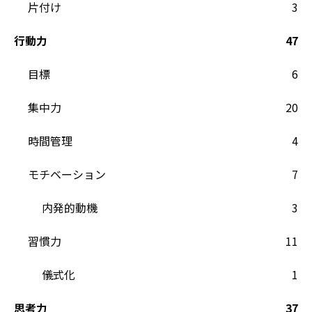
片付け
3
行動力
47
目標
6
集中力
20
時間管理
4
モチベーション
7
内発的動機
3
習慣力
11
儀式化
1
思考力
37