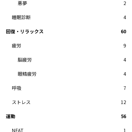
悪夢
2
睡眠診断
4
回復・リラックス
60
疲労
9
脳疲労
4
眼精疲労
4
呼吸
7
ストレス
12
運動
56
NEAT
1