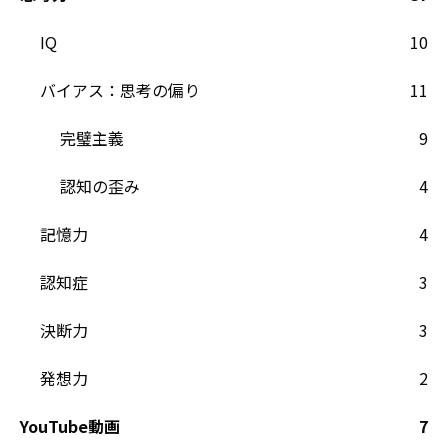
IQ
10
バイアス：思考の偏り
11
完璧主義
9
認知の歪み
4
記憶力
4
認知症
3
決断力
3
発想力
2
YouTube動画
7