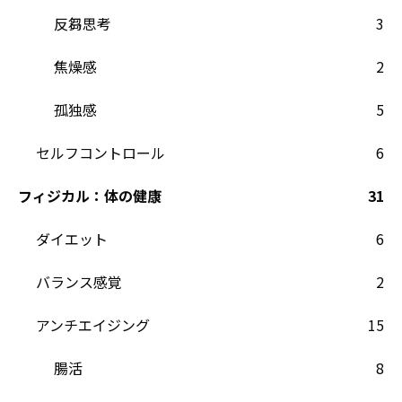
反芻思考
3
焦燥感
2
孤独感
5
セルフコントロール
6
フィジカル：体の健康
31
ダイエット
6
バランス感覚
2
アンチエイジング
15
腸活
8