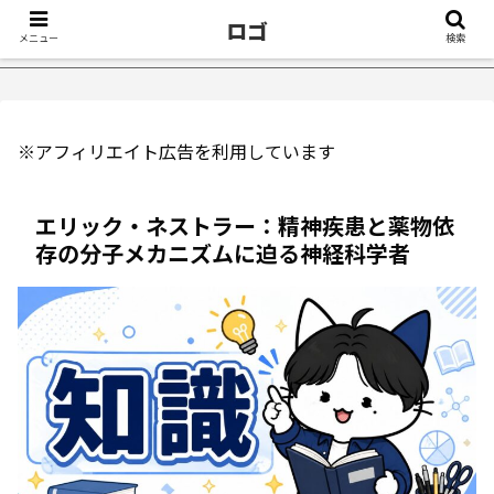
ロゴ
メニュー
検索
ったきっかけ５選｜不眠症体験談
【18万再生】YouTube：うつ
※アフィリエイト広告を利用しています
エリック・ネストラー：精神疾患と薬物依
存の分子メカニズムに迫る神経科学者