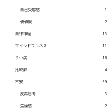
自己受容感
1
価値観
2
自律神経
13
マインドフルネス
11
うつ病
16
比較癖
4
不安
39
反芻思考
3
焦燥感
2