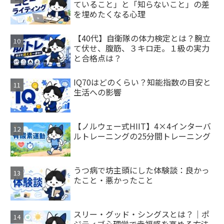
ていること」と「知らないこと」の差
を埋めたくなる心理
【40代】自衛隊の体力検定とは？腕立
て伏せ、腹筋、３キロ走。１級の実力
と合格点は？
IQ70はどのくらい？知能指数の目安と
生活への影響
【ノルウェー式HIIT】4×4インターバ
ルトレーニングの25分間トレーニング
うつ病で坊主頭にした体験談：良かっ
たこと・悪かったこと
スリー・グッド・シングスとは？｜ポ