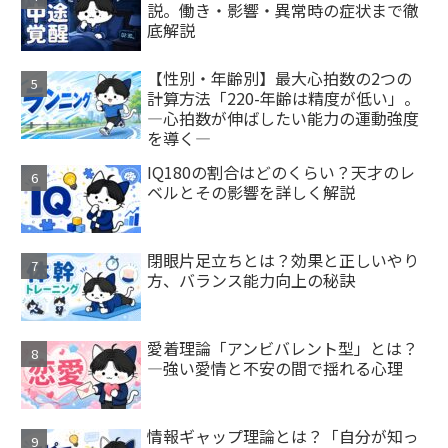
説。働き・影響・異常時の症状まで徹
底解説
【性別・年齢別】最大心拍数の2つの
計算方法「220-年齢は精度が低い」。
―心拍数が伸ばしたい能力の運動強度
を導く―
IQ180の割合はどのくらい？天才のレ
ベルとその影響を詳しく解説
閉眼片足立ちとは？効果と正しいやり
方、バランス能力向上の秘訣
愛着理論「アンビバレント型」とは？
—強い愛情と不安の間で揺れる心理
情報ギャップ理論とは？「自分が知っ