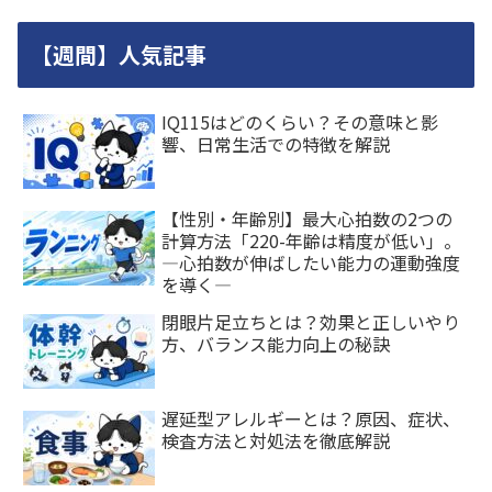
【週間】人気記事
IQ115はどのくらい？その意味と影
響、日常生活での特徴を解説
【性別・年齢別】最大心拍数の2つの
計算方法「220-年齢は精度が低い」。
―心拍数が伸ばしたい能力の運動強度
を導く―
閉眼片足立ちとは？効果と正しいやり
方、バランス能力向上の秘訣
遅延型アレルギーとは？原因、症状、
検査方法と対処法を徹底解説