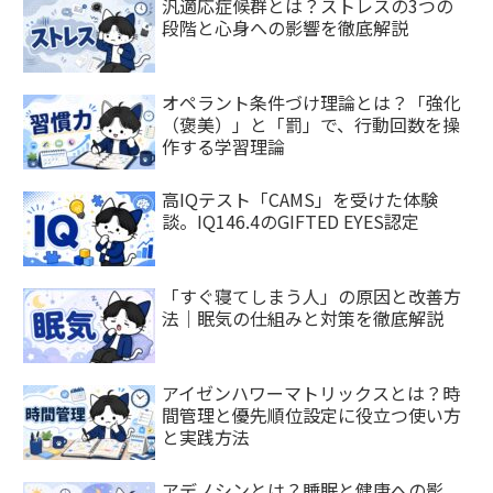
汎適応症候群とは？ストレスの3つの
段階と心身への影響を徹底解説
オペラント条件づけ理論とは？「強化
（褒美）」と「罰」で、行動回数を操
作する学習理論
高IQテスト「CAMS」を受けた体験
談。IQ146.4のGIFTED EYES認定
「すぐ寝てしまう人」の原因と改善方
法｜眠気の仕組みと対策を徹底解説
アイゼンハワーマトリックスとは？時
間管理と優先順位設定に役立つ使い方
と実践方法
アデノシンとは？睡眠と健康への影