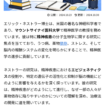
2024.10.23
2024.10.30
エリック・ネストラー博士は、米国の著名な神経科学者で
あり、
マウントサイナイ医科大学
で精神医学の教授を務め
ています。彼は特に
精神疾患
の分子生物学に関する研究に
焦点を当てており、うつ病、薬物
依存
、ストレス、そして
脳内の報酬システムの変化を明らかにすることで、精神医
学の進歩に貢献しています。
ネストラーの研究は、精神疾患における
エピジェネティク
ス
の役割や、特定の遺伝子の活性化と抑制が脳の機能にど
のように影響を与えるかを深く探っています。彼の研究
は、精神疾患がどのようにして進行し、なぜ一部の人々が
薬物依存に陥りやすいのかについての理解を深め、治療法
の開発に道を開いています。