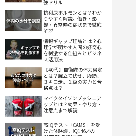
強ドリル
抗利尿ホルモンとは？わか
りやすく解説。働き・影
響・異常時の症状まで徹底
解説
情報ギャップ理論とは？心
理学が明かす人間の好奇心
を刺激する仕組みとビジネ
ス活用法
【40代】自衛隊の体力検定
とは？腕立て伏せ、腹筋、
３キロ走。１級の実力と合
格点は？
マイクタイソンプッシュア
ップとは？効果・やり方・
注意点まで解説
高IQテスト「CAMS」を受
けた体験談。IQ146.4の