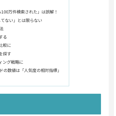
ら100万件検索された」は誤解！
してない」とは限らない
法
みする
の比較に
タを探す
ティング戦略に
レンドの数値は「人気度の相対指標」