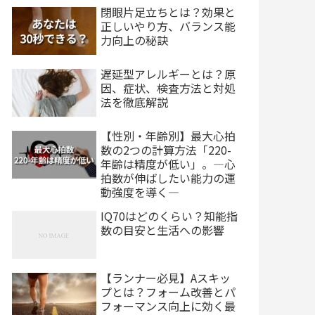
閉眼片足立ちとは？効果と
正しいやり方、バランス能
力向上の秘訣
遅延型アレルギーとは？原
因、症状、検査方法と対処
法を徹底解説
【性別・年齢別】最大心拍
数の2つの計算方法「220-
年齢は精度が低い」。―心
拍数が伸ばしたい能力の運
動強度を導く―
IQ70はどのくらい？知能指
数の目安と生活への影響
【ランナー必見】Aスキッ
プとは？フォーム改善とパ
フォーマンス向上に効く最