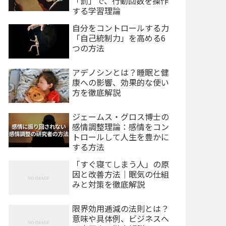
「罰」で、行動回数を操作
する学習理論
自分をコントロールする力
「自己統制力」を高める6
つの方法
アデノシンとは？睡眠と健
康への影響、効果的な使い
方を徹底解説
ジェームス・グロス博士の
感情調整理論：感情をコン
トロールして人生を豊かに
する方法
「すぐ寝てしまう人」の原
因と改善方法｜眠気の仕組
みと対策を徹底解説
限界効用逓減の法則とは？
意味や具体例、ビジネスへ