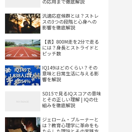
の応用まで徹底解説
汎適応症候群とは？ストレ
スの3つの段階と心身への
影響を徹底解説
【表】800M走を2分で走る
には？身長とストライドと
ピッチ数
IQ149はどのくらい？その
意味と日常生活に与える影
響を解説
SD15で見るIQスコアの意味
とその正しい理解 | IQの仕
組みを徹底解説
ジェローム・ブルーナーと
は？教育心理学に革命をも
たらした理論とその実践方