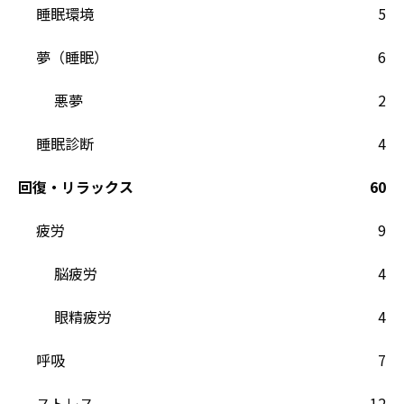
睡眠環境
5
夢（睡眠）
6
悪夢
2
睡眠診断
4
回復・リラックス
60
疲労
9
脳疲労
4
眼精疲労
4
呼吸
7
ストレス
12