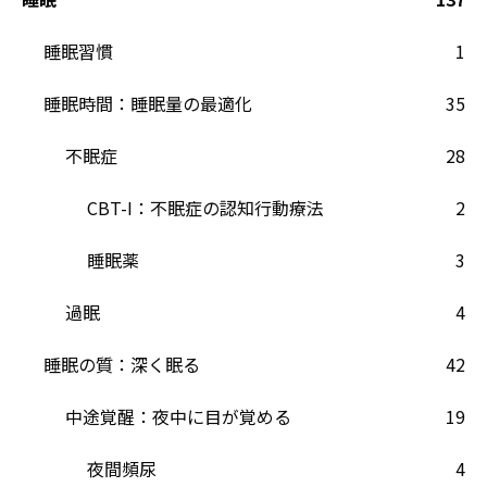
睡眠習慣
1
睡眠時間：睡眠量の最適化
35
不眠症
28
CBT-I：不眠症の認知行動療法
2
睡眠薬
3
過眠
4
睡眠の質：深く眠る
42
中途覚醒：夜中に目が覚める
19
夜間頻尿
4