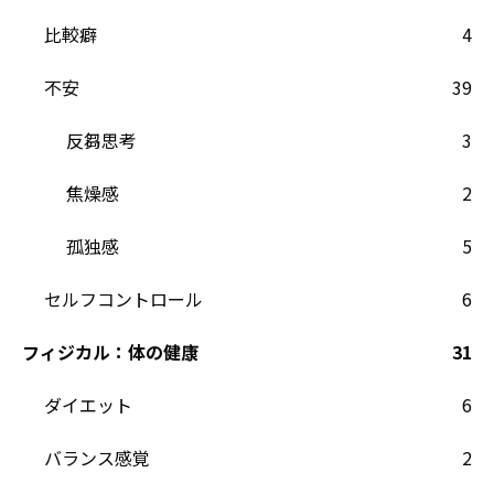
比較癖
4
不安
39
反芻思考
3
焦燥感
2
孤独感
5
セルフコントロール
6
フィジカル：体の健康
31
ダイエット
6
バランス感覚
2