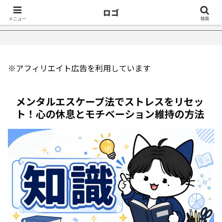
ロゴ
症が治ったきっかけ５選｜不眠症体験談
【18万再生】YouTub
メニュー
検索
※アフィリエイト広告を利用しています
メンタルエスケープ法でストレスをリセッ
ト！心の休息とモチベーション維持の方法