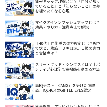
情報ギャップ理論とは？「自分が知っ
ていること」と「知らないこと」の差
を埋めたくなる心理
マイクタイソンプッシュアップとは？
効果・やり方・注意点まで解説
【40代】自衛隊の体力検定とは？腕立
て伏せ、腹筋、３キロ走。１級の実力
と合格点は？
スリー・グッド・シングスとは？｜ポ
ジティブ心理学で幸福感を高める方法
高IQテスト「CAMS」を受けた体験
談。IQ146.4のGIFTED EYES認定
愛着理論「アンビバレント型」とは？