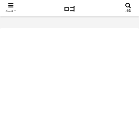
ロゴ
メニュー
検索
が治ったきっかけ５選｜不眠症体験談
【18万再生】YouTube