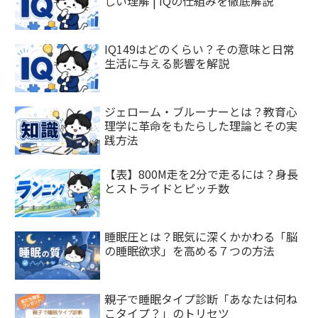
しい理解 | IQの仕組みを徹底解説
IQ149はどのくらい？その意味と日常
生活に与える影響を解説
ジェローム・ブルーナーとは？教育心
理学に革命をもたらした理論とその実
践方法
【表】800M走を2分で走るには？身長
とストライドとピッチ数
睡眠圧とは？眠気に深くかかわる「脳
の睡眠欲求」を高める７つの方法
親子で睡眠タイプ診断「あなたは何ね
こタイプ？」のトリセツ