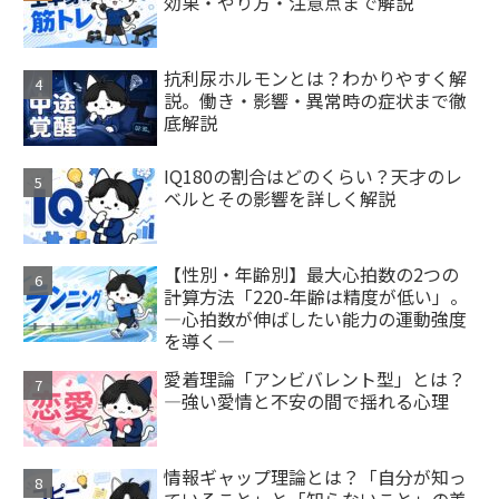
効果・やり方・注意点まで解説
抗利尿ホルモンとは？わかりやすく解
説。働き・影響・異常時の症状まで徹
底解説
IQ180の割合はどのくらい？天才のレ
ベルとその影響を詳しく解説
【性別・年齢別】最大心拍数の2つの
計算方法「220-年齢は精度が低い」。
―心拍数が伸ばしたい能力の運動強度
を導く―
愛着理論「アンビバレント型」とは？
—強い愛情と不安の間で揺れる心理
情報ギャップ理論とは？「自分が知っ