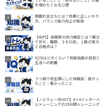
ていること」と「知らないこと」の差
を埋めたくなる心理
閉眼片足立ちとは？効果と正しいやり
方、バランス能力向上の秘訣
【40代】自衛隊の体力検定とは？腕立
て伏せ、腹筋、３キロ走。１級の実力
と合格点は？
IQ70はどのくらい？知能指数の目安と
生活への影響
うつ病で坊主頭にした体験談：良かっ
たこと・悪かったこと
【ノルウェー式HIIT】4×4インターバ
ルトレーニングの25分間トレーニング