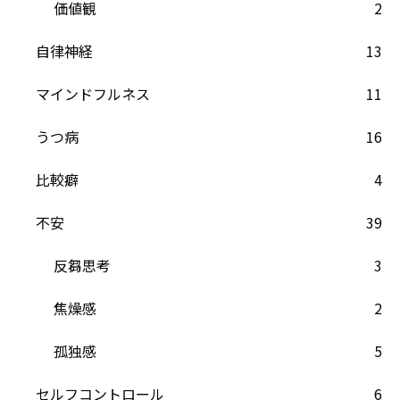
価値観
2
自律神経
13
マインドフルネス
11
うつ病
16
比較癖
4
不安
39
反芻思考
3
焦燥感
2
孤独感
5
セルフコントロール
6