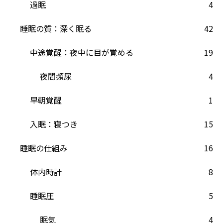
過眠
4
睡眠の質：深く眠る
42
中途覚醒：夜中に目が覚める
19
夜間頻尿
4
早朝覚醒
1
入眠：寝つき
15
睡眠の仕組み
16
体内時計
8
睡眠圧
5
眠気
4