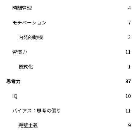
時間管理
4
モチベーション
7
内発的動機
3
習慣力
11
儀式化
1
思考力
37
IQ
10
バイアス：思考の偏り
11
完璧主義
9