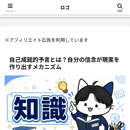
ロゴ
不眠症が治ったきっかけ５選｜不眠症体験談
【18万再生】YouT
メニュー
検索
※アフィリエイト広告を利用しています
自己成就的予言とは？自分の信念が現実を
作り出すメカニズム