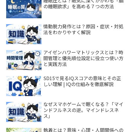
睡眠圧とは？眠気に深くかかわる「脳
の睡眠欲求」を高める７つの方法
情動脱力発作とは？原因・症状・対処
法をわかりやすく解説
アイゼンハワーマトリックスとは？時
間管理と優先順位設定に役立つ使い方
と実践方法
SD15で見るIQスコアの意味とその正
しい理解 | IQの仕組みを徹底解説
なぜスマホゲームで眠くなる？「マイ
ンドフルネスの逆。マインドレスネ
ス」
執着とは？意味・心理・人間関係への