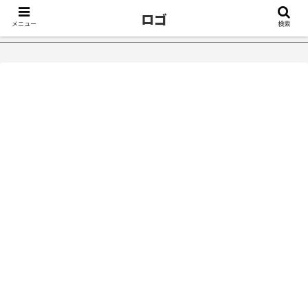
ロゴ
メニュー
検索
たきっかけ５選｜不眠症体験談
【18万再生】YouTube：うつ