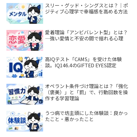
スリー・グッド・シングスとは？｜ポ
ジティブ心理学で幸福感を高める方法
愛着理論「アンビバレント型」とは？
—強い愛情と不安の間で揺れる心理
高IQテスト「CAMS」を受けた体験
談。IQ146.4のGIFTED EYES認定
オペラント条件づけ理論とは？「強化
（褒美）」と「罰」で、行動回数を操
作する学習理論
うつ病で坊主頭にした体験談：良かっ
たこと・悪かったこと