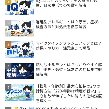
IQ115はどのくらい？その意味と影
響、日常生活での特徴を解説
遅延型アレルギーとは？原因、症状、
検査方法と対処法を徹底解説
マイクタイソンプッシュアップとは？
効果・やり方・注意点まで解説
抗利尿ホルモンとは？わかりやすく解
説。働き・影響・異常時の症状まで徹
底解説
【性別・年齢別】最大心拍数の2つの
計算方法「220-年齢は精度が低い」。
―心拍数が伸ばしたい能力の運動強度
を導く―
IQ180の割合はどのくらい？天才のレ