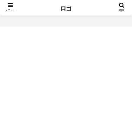
ロゴ
メニュー
検索
症が治ったきっかけ５選｜不眠症体験談
【18万再生】YouTube