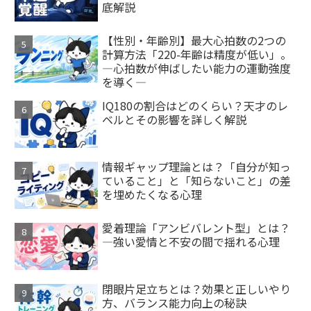
底解説
【性別・年齢別】最大心拍数の2つの
計算方法「220-年齢は精度が低い」。
―心拍数が伸ばしたい能力の運動強度
を導く―
IQ180の割合はどのくらい？天才のレ
ベルとその影響を詳しく解説
情報ギャップ理論とは？「自分が知っ
ていること」と「知らないこと」の差
を埋めたくなる心理
愛着理論「アンビバレント型」とは？
—強い愛情と不安の間で揺れる心理
閉眼片足立ちとは？効果と正しいやり
方、バランス能力向上の秘訣