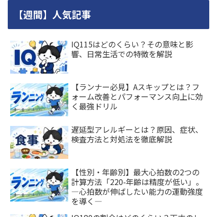
【週間】人気記事
IQ115はどのくらい？その意味と影
響、日常生活での特徴を解説
【ランナー必見】Aスキップとは？フ
ォーム改善とパフォーマンス向上に効
く最強ドリル
遅延型アレルギーとは？原因、症状、
検査方法と対処法を徹底解説
【性別・年齢別】最大心拍数の2つの
計算方法「220-年齢は精度が低い」。
―心拍数が伸ばしたい能力の運動強度
を導く―