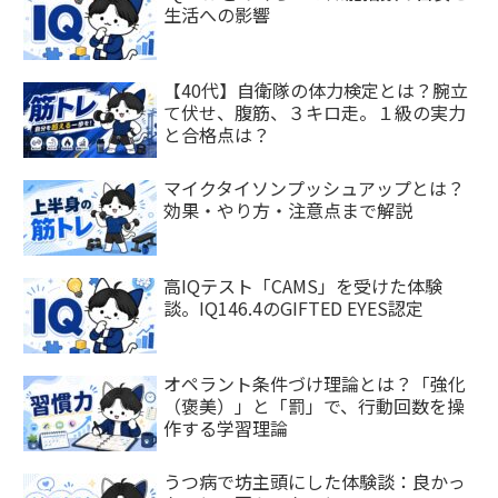
生活への影響
【40代】自衛隊の体力検定とは？腕立
て伏せ、腹筋、３キロ走。１級の実力
と合格点は？
マイクタイソンプッシュアップとは？
効果・やり方・注意点まで解説
高IQテスト「CAMS」を受けた体験
談。IQ146.4のGIFTED EYES認定
オペラント条件づけ理論とは？「強化
（褒美）」と「罰」で、行動回数を操
作する学習理論
うつ病で坊主頭にした体験談：良かっ