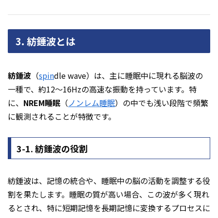
3. 紡錘波とは
紡錘波
（
spin
dle wave）は、主に睡眠中に現れる脳波の
一種で、約12～16Hzの高速な振動を持っています。特
に、
NREM睡眠
（
ノンレム睡眠
）の中でも浅い段階で頻繁
に観測されることが特徴です。
3-1. 紡錘波の役割
紡錘波は、記憶の統合や、睡眠中の脳の活動を調整する役
割を果たします。睡眠の質が高い場合、この波が多く現れ
るとされ、特に短期記憶を長期記憶に変換するプロセスに