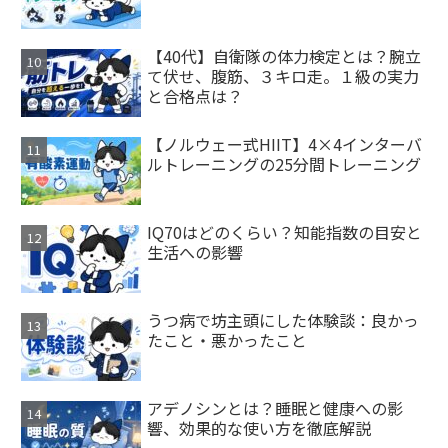
【40代】自衛隊の体力検定とは？腕立
て伏せ、腹筋、３キロ走。１級の実力
と合格点は？
【ノルウェー式HIIT】4×4インターバ
ルトレーニングの25分間トレーニング
IQ70はどのくらい？知能指数の目安と
生活への影響
うつ病で坊主頭にした体験談：良かっ
たこと・悪かったこと
アデノシンとは？睡眠と健康への影
響、効果的な使い方を徹底解説