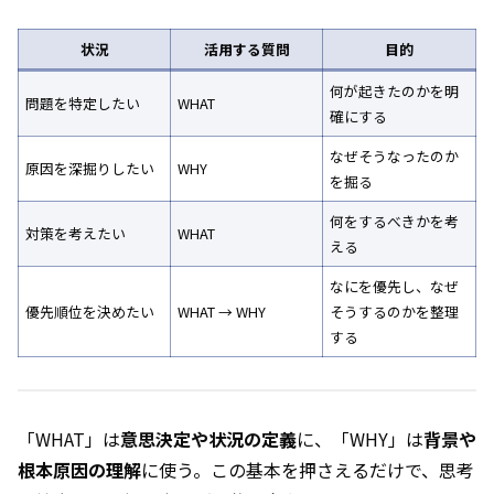
状況
活用する質問
目的
何が起きたのかを明
問題を特定したい
WHAT
確にする
なぜそうなったのか
原因を深掘りしたい
WHY
を掘る
何をするべきかを考
対策を考えたい
WHAT
える
なにを優先し、なぜ
優先順位を決めたい
WHAT → WHY
そうするのかを整理
する
「WHAT」は
意思決定や状況の定義
に、「WHY」は
背景や
根本原因の理解
に使う。この基本を押さえるだけで、思考