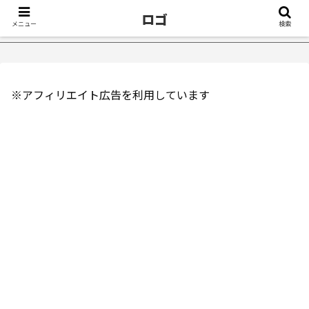
ロゴ
メニュー
検索
たきっかけ５選｜不眠症体験談
【18万再生】YouTube：うつ
※アフィリエイト広告を利用しています