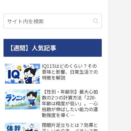
【週間】人気記事
IQ115はどのくらい？その
意味と影響、日常生活での
特徴を解説
【性別・年齢別】最大心拍
数の2つの計算方法「220-
年齢は精度が低い」。―心
拍数が伸ばしたい能力の運
動強度を導く―
閉眼片足立ちとは？効果と
正しいやり方、バランス能