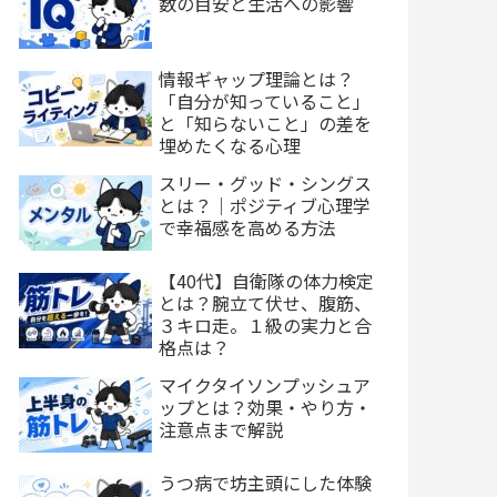
数の目安と生活への影響
情報ギャップ理論とは？
「自分が知っていること」
と「知らないこと」の差を
埋めたくなる心理
スリー・グッド・シングス
とは？｜ポジティブ心理学
で幸福感を高める方法
【40代】自衛隊の体力検定
とは？腕立て伏せ、腹筋、
３キロ走。１級の実力と合
格点は？
マイクタイソンプッシュア
ップとは？効果・やり方・
注意点まで解説
うつ病で坊主頭にした体験