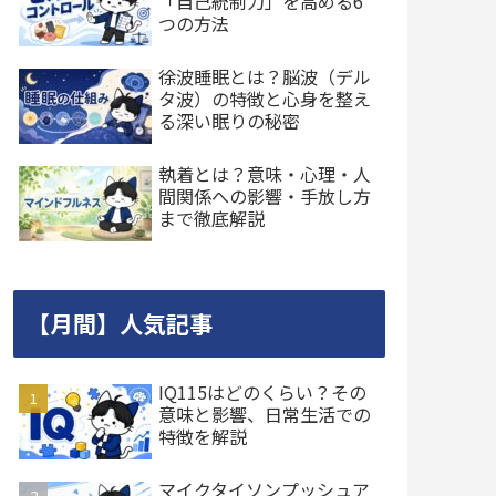
「自己統制力」を高める6
つの方法
徐波睡眠とは？脳波（デル
タ波）の特徴と心身を整え
る深い眠りの秘密
執着とは？意味・心理・人
間関係への影響・手放し方
まで徹底解説
【月間】人気記事
IQ115はどのくらい？その
意味と影響、日常生活での
特徴を解説
マイクタイソンプッシュア