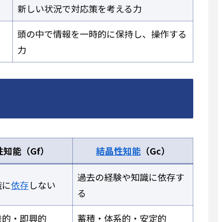
新しい状況で対応策を考える力
頭の中で情報を一時的に保持し、操作する
力
性知能（Gf）
結晶性知能
（Gc）
過去の経験や知識に依存す
識に
依存
しない
る
発的・即興的
蓄積・体系的・安定的