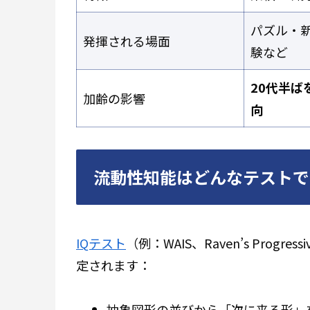
パズル・
発揮される場面
験など
20代半ば
加齢の影響
向
流動性知能はどんなテストで
IQテスト
（例：WAIS、Raven’s Progr
定されます：
抽象図形の並びから「次に来る形」