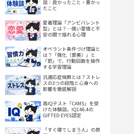
談：良かったこと・悪かっ
たこと
愛着理論「アンビバレント
型」とは？—強い愛情と不
安の間で揺れる心理
オペラント条件づけ理論と
は？「強化（褒美）」と
「罰」で、行動回数を操作
する学習理論
汎適応症候群とは？ストレ
スの3つの段階と心身への
影響を徹底解説
高IQテスト「CAMS」を受
けた体験談。IQ146.4の
GIFTED EYES認定
「すぐ寝てしまう人」の原