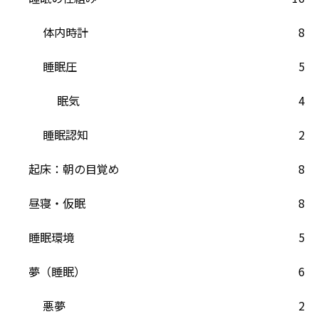
体内時計
8
睡眠圧
5
眠気
4
睡眠認知
2
起床：朝の目覚め
8
昼寝・仮眠
8
睡眠環境
5
夢（睡眠）
6
悪夢
2