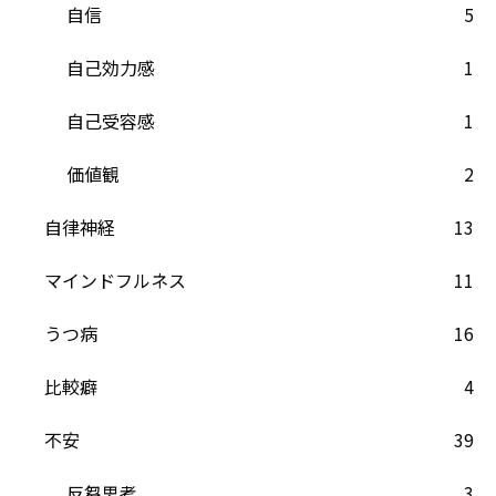
自信
5
自己効力感
1
自己受容感
1
価値観
2
自律神経
13
マインドフルネス
11
うつ病
16
比較癖
4
不安
39
反芻思考
3