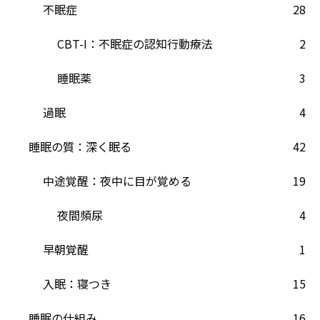
不眠症
28
CBT-I：不眠症の認知行動療法
2
睡眠薬
3
過眠
4
睡眠の質：深く眠る
42
中途覚醒：夜中に目が覚める
19
夜間頻尿
4
早朝覚醒
1
入眠：寝つき
15
睡眠の仕組み
16