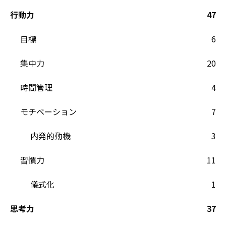
行動力
47
目標
6
集中力
20
時間管理
4
モチベーション
7
内発的動機
3
習慣力
11
儀式化
1
思考力
37