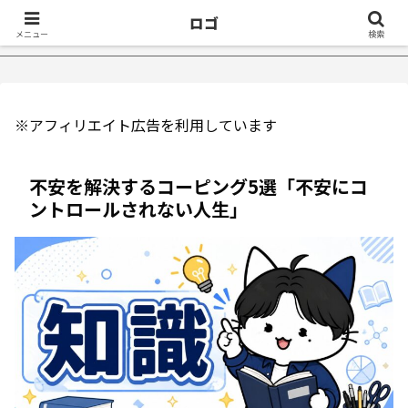
ロゴ
【2万再生】Yo
メニュー
検索
※アフィリエイト広告を利用しています
不安を解決するコーピング5選「不安にコ
ントロールされない人生」