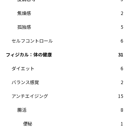
焦燥感
2
孤独感
5
セルフコントロール
6
フィジカル：体の健康
31
ダイエット
6
バランス感覚
2
アンチエイジング
15
腸活
8
便秘
1