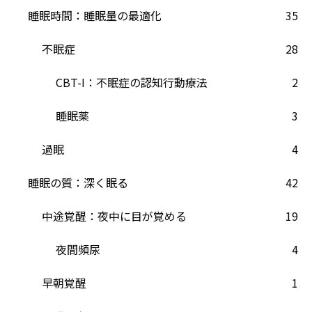
睡眠時間：睡眠量の最適化
35
不眠症
28
CBT-I：不眠症の認知行動療法
2
睡眠薬
3
過眠
4
睡眠の質：深く眠る
42
中途覚醒：夜中に目が覚める
19
夜間頻尿
4
早朝覚醒
1