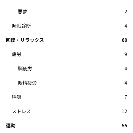
悪夢
2
睡眠診断
4
回復・リラックス
60
疲労
9
脳疲労
4
眼精疲労
4
呼吸
7
ストレス
12
運動
55