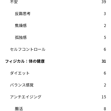
不安
39
反芻思考
3
焦燥感
2
孤独感
5
セルフコントロール
6
フィジカル：体の健康
31
ダイエット
6
バランス感覚
2
アンチエイジング
15
腸活
8