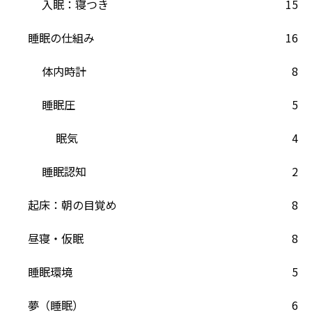
入眠：寝つき
15
睡眠の仕組み
16
体内時計
8
睡眠圧
5
眠気
4
睡眠認知
2
起床：朝の目覚め
8
昼寝・仮眠
8
睡眠環境
5
夢（睡眠）
6