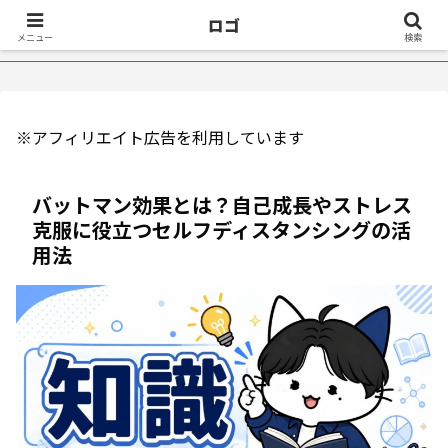
ロゴ
眠症が治ったきっかけ５選｜不眠症体験談
【18万再生】YouTub
メニュー
検索
※アフィリエイト広告を利用しています
バットマン効果とは？自己成長やストレス
克服に役立つセルフディスタンシングの活
用法