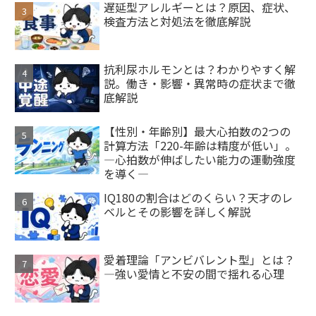
遅延型アレルギーとは？原因、症状、
検査方法と対処法を徹底解説
抗利尿ホルモンとは？わかりやすく解
説。働き・影響・異常時の症状まで徹
底解説
【性別・年齢別】最大心拍数の2つの
計算方法「220-年齢は精度が低い」。
―心拍数が伸ばしたい能力の運動強度
を導く―
IQ180の割合はどのくらい？天才のレ
ベルとその影響を詳しく解説
愛着理論「アンビバレント型」とは？
—強い愛情と不安の間で揺れる心理