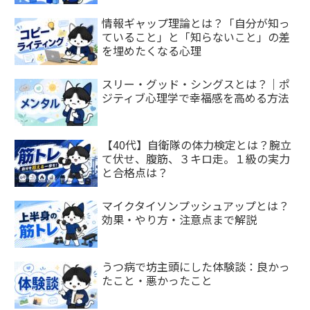
情報ギャップ理論とは？「自分が知っ
ていること」と「知らないこと」の差
を埋めたくなる心理
スリー・グッド・シングスとは？｜ポ
ジティブ心理学で幸福感を高める方法
【40代】自衛隊の体力検定とは？腕立
て伏せ、腹筋、３キロ走。１級の実力
と合格点は？
マイクタイソンプッシュアップとは？
効果・やり方・注意点まで解説
うつ病で坊主頭にした体験談：良かっ
たこと・悪かったこと