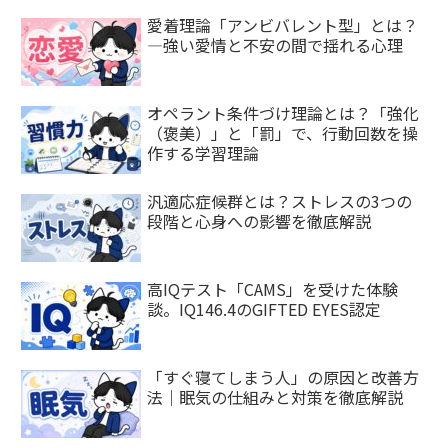
愛着理論「アンビバレント型」とは？
—強い愛情と不安の間で揺れる心理
オペラント条件づけ理論とは？「強化
（褒美）」と「罰」で、行動回数を操
作する学習理論
汎適応症候群とは？ストレスの3つの
段階と心身への影響を徹底解説
高IQテスト「CAMS」を受けた体験
談。IQ146.4のGIFTED EYES認定
「すぐ寝てしまう人」の原因と改善方
法｜眠気の仕組みと対策を徹底解説