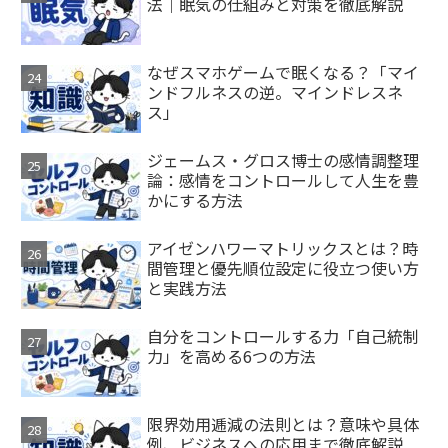
法｜眠気の仕組みと対策を徹底解説
なぜスマホゲームで眠くなる？「マイ
ンドフルネスの逆。マインドレスネ
ス」
ジェームス・グロス博士の感情調整理
論：感情をコントロールして人生を豊
かにする方法
アイゼンハワーマトリックスとは？時
間管理と優先順位設定に役立つ使い方
と実践方法
自分をコントロールする力「自己統制
力」を高める6つの方法
限界効用逓減の法則とは？意味や具体
例、ビジネスへの応用まで徹底解説