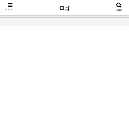
ロゴ
メニュー
検索
きっかけ５選｜不眠症体験談
【18万再生】YouTube：うつ病