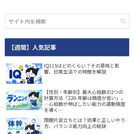
【週間】人気記事
IQ115はどのくらい？その意味と影
響、日常生活での特徴を解説
【性別・年齢別】最大心拍数の2つの
計算方法「220-年齢は精度が低い」。
―心拍数が伸ばしたい能力の運動強度
を導く―
閉眼片足立ちとは？効果と正しいやり
方、バランス能力向上の秘訣