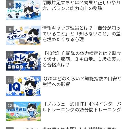
閉眼片足立ちとは？効果と正しいやり
方、バランス能力向上の秘訣
情報ギャップ理論とは？「自分が知っ
ていること」と「知らないこと」の差
を埋めたくなる心理
【40代】自衛隊の体力検定とは？腕立
て伏せ、腹筋、３キロ走。１級の実力
と合格点は？
IQ70はどのくらい？知能指数の目安と
生活への影響
【ノルウェー式HIIT】4×4インターバ
ルトレーニングの25分間トレーニング
うつ病で坊主頭にした体験談：良かっ