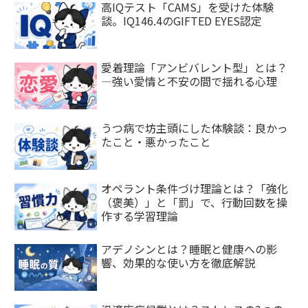
高IQテスト「CAMS」を受けた体験
談。IQ146.4のGIFTED EYES認定
愛着理論「アンビバレント型」とは？
—強い愛情と不安の間で揺れる心理
うつ病で坊主頭にした体験談：良かっ
たこと・悪かったこと
オペラント条件づけ理論とは？「強化
（褒美）」と「罰」で、行動回数を操
作する学習理論
アデノシンとは？睡眠と健康への影
響、効果的な使い方を徹底解説