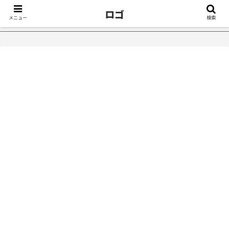
ロゴ
メニュー
検索
かけ５選｜不眠症体験談
【18万再生】YouTube：うつ病が治