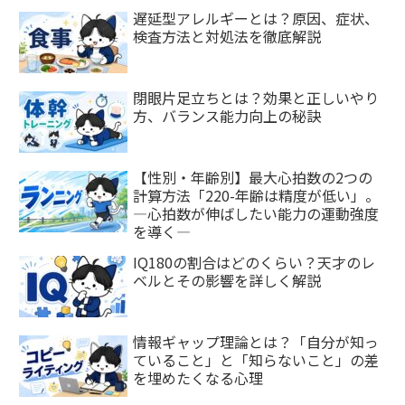
遅延型アレルギーとは？原因、症状、
検査方法と対処法を徹底解説
閉眼片足立ちとは？効果と正しいやり
方、バランス能力向上の秘訣
【性別・年齢別】最大心拍数の2つの
計算方法「220-年齢は精度が低い」。
―心拍数が伸ばしたい能力の運動強度
を導く―
IQ180の割合はどのくらい？天才のレ
ベルとその影響を詳しく解説
情報ギャップ理論とは？「自分が知っ
ていること」と「知らないこと」の差
を埋めたくなる心理