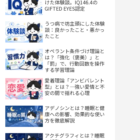
けた体験談。IQ146.4の
GIFTED EYES認定
うつ病で坊主頭にした体験
談：良かったこと・悪かっ
たこと
オペラント条件づけ理論と
は？「強化（褒美）」と
「罰」で、行動回数を操作
する学習理論
愛着理論「アンビバレント
型」とは？—強い愛情と不
安の間で揺れる心理
アデノシンとは？睡眠と健
康への影響、効果的な使い
方を徹底解説
アクチグラフィとは？睡眠