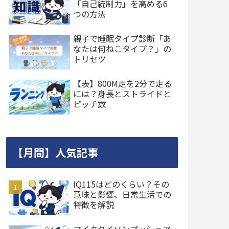
「自己統制力」を高める6
つの方法
親子で睡眠タイプ診断「あ
なたは何ねこタイプ？」の
トリセツ
【表】800M走を2分で走る
には？身長とストライドと
ピッチ数
【月間】人気記事
IQ115はどのくらい？その
意味と影響、日常生活での
特徴を解説