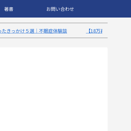
著書
お問い合わせ
症体験談
【18万再生】YouTube：うつ病が治ったき