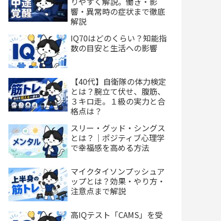
りやすく解説。働き・影
響・異常時の症状まで徹底
解説
IQ70はどのくらい？知能指
数の目安と生活への影響
【40代】自衛隊の体力検定
とは？腕立て伏せ、腹筋、
３キロ走。１級の実力と合
格点は？
スリー・グッド・シングス
とは？｜ポジティブ心理学
で幸福感を高める方法
マイクタイソンプッシュア
ップとは？効果・やり方・
注意点まで解説
高IQテスト「CAMS」を受