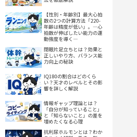
【性別・年齢別】最大心拍
数の2つの計算方法「220-
年齢は精度が低い」。―心
拍数が伸ばしたい能力の運
動強度を導く―
閉眼片足立ちとは？効果と
正しいやり方、バランス能
力向上の秘訣
IQ180の割合はどのくら
い？天才のレベルとその影
響を詳しく解説
情報ギャップ理論とは？
「自分が知っていること」
と「知らないこと」の差を
埋めたくなる心理
抗利尿ホルモンとは？わか