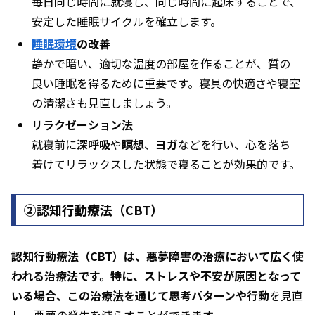
毎日同じ時間に就寝し、同じ時間に起床することで、
安定した睡眠サイクルを確立します。
睡眠環境
の改善
静かで暗い、適切な温度の部屋を作ることが、質の
良い睡眠を得るために重要です。寝具の快適さや寝室
の清潔さも見直しましょう。
リラクゼーション法
就寝前に
深呼吸
や
瞑想
、
ヨガ
などを行い、心を落ち
着けてリラックスした状態で寝ることが効果的です。
②認知行動療法（CBT）
認知行動療法（CBT）は、悪夢障害の治療において広く使
われる治療法です。特に、ストレスや不安が原因となって
いる場合、この治療法を通じて思考パターンや行動
を見直