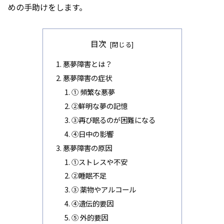
めの手助けをします。
目次
悪夢障害とは？
悪夢障害の症状
① 頻繁な悪夢
②鮮明な夢の記憶
➂再び眠るのが困難になる
④日中の影響
悪夢障害の原因
①ストレスや不安
②睡眠不足
➂ 薬物やアルコール
④遺伝的要因
⑤ 外的要因