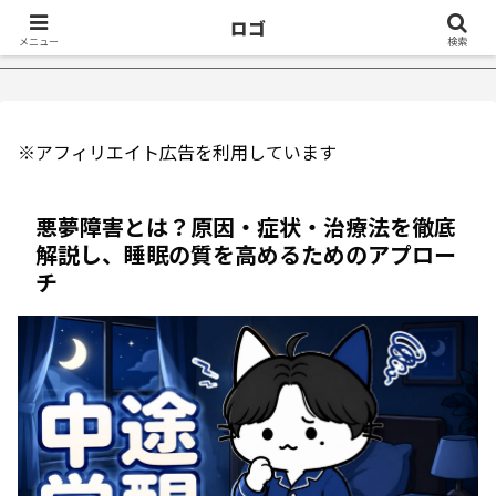
ロゴ
眠症が治ったきっかけ５選｜不眠症体験談
【18万再生】YouTu
メニュー
検索
※アフィリエイト広告を利用しています
悪夢障害とは？原因・症状・治療法を徹底
解説し、睡眠の質を高めるためのアプロー
チ