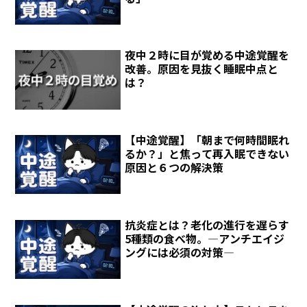
夜中２時に目が覚める中途覚醒を
改善。原因を見抜く睡眠中点と
は？
【中途覚醒】「朝まで何時間眠れ
るか？」と焦って再入眠できない
原因と６つの解決策
抗炎症とは？老化の進行を遅らす
5種類の食べ物。―アンチエイジ
ングには必須の対策―