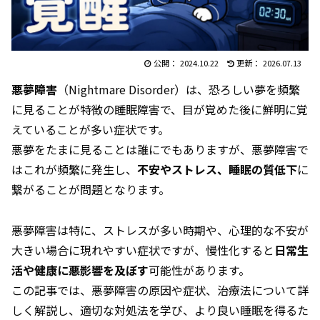
2024.10.22
2026.07.13
悪夢障害
（Nightmare Disorder）は、恐ろしい夢を頻繁
に見ることが特徴の睡眠障害で、目が覚めた後に鮮明に覚
えていることが多い症状です。
悪夢をたまに見ることは誰にでもありますが、悪夢障害で
はこれが頻繁に発生し、
不安やストレス、睡眠の質低下
に
繋がることが問題となります。
悪夢障害は特に、ストレスが多い時期や、心理的な不安が
大きい場合に現れやすい症状ですが、慢性化すると
日常生
活や健康に悪影響を及ぼす
可能性があります。
この記事では、悪夢障害の原因や症状、治療法について詳
しく解説し、適切な対処法を学び、より良い睡眠を得るた