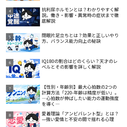
抗利尿ホルモンとは？わかりやすく解
説。働き・影響・異常時の症状まで徹
底解説
閉眼片足立ちとは？効果と正しいやり
方、バランス能力向上の秘訣
IQ180の割合はどのくらい？天才のレ
ベルとその影響を詳しく解説
【性別・年齢別】最大心拍数の2つの
計算方法「220-年齢は精度が低い」。
―心拍数が伸ばしたい能力の運動強度
を導く―
愛着理論「アンビバレント型」とは？
—強い愛情と不安の間で揺れる心理