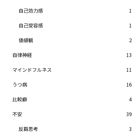
自己効力感
1
自己受容感
1
価値観
2
自律神経
13
マインドフルネス
11
うつ病
16
比較癖
4
不安
39
反芻思考
3