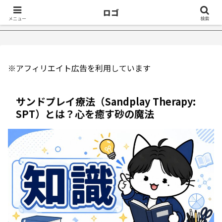
ロゴ
症が治ったきっかけ５選｜不眠症体験談
【18万再生】YouTube
メニュー
検索
※アフィリエイト広告を利用しています
サンドプレイ療法（Sandplay Therapy:
SPT）とは？心を癒す砂の魔法