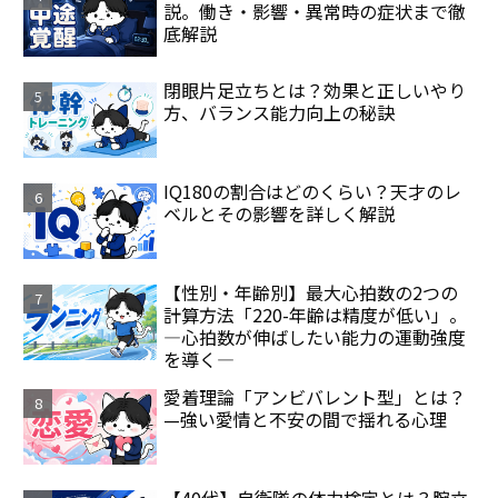
説。働き・影響・異常時の症状まで徹
底解説
閉眼片足立ちとは？効果と正しいやり
方、バランス能力向上の秘訣
IQ180の割合はどのくらい？天才のレ
ベルとその影響を詳しく解説
【性別・年齢別】最大心拍数の2つの
計算方法「220-年齢は精度が低い」。
―心拍数が伸ばしたい能力の運動強度
を導く―
愛着理論「アンビバレント型」とは？
—強い愛情と不安の間で揺れる心理