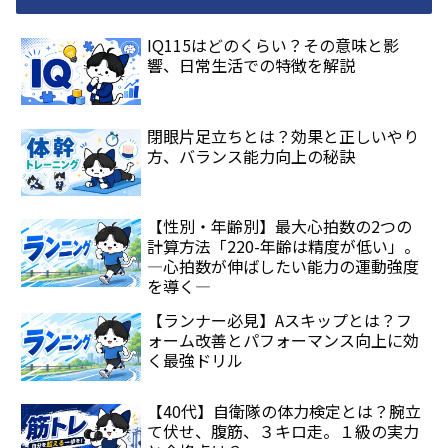
IQ115はどのくらい？その意味と影
響、日常生活での特徴を解説
閉眼片足立ちとは？効果と正しいやり
方、バランス能力向上の秘訣
【性別・年齢別】最大心拍数の2つの
計算方法「220-年齢は精度が低い」。
―心拍数が伸ばしたい能力の運動強度
を導く―
【ランナー必見】Aスキップとは？フ
ォーム改善とパフォーマンス向上に効
く最強ドリル
【40代】自衛隊の体力検定とは？腕立
て伏せ、腹筋、３キロ走。１級の実力