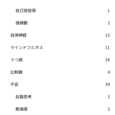
自己受容感
1
価値観
2
自律神経
13
マインドフルネス
11
うつ病
16
比較癖
4
不安
39
反芻思考
3
焦燥感
2