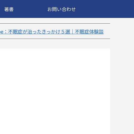
著書
お問い合わせ
きっかけ５選｜不眠症体験談
【18万再生】YouTube