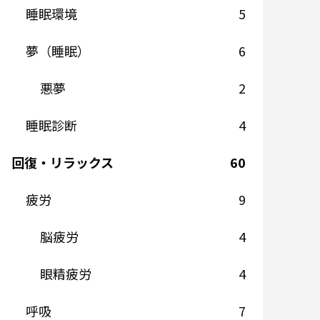
睡眠環境
5
夢（睡眠）
6
悪夢
2
睡眠診断
4
回復・リラックス
60
疲労
9
脳疲労
4
眼精疲労
4
呼吸
7