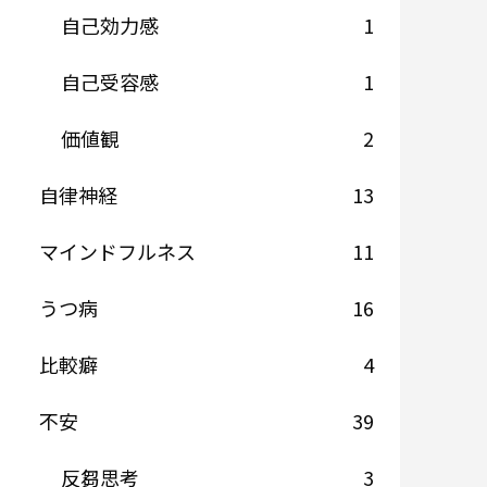
自己効力感
1
自己受容感
1
価値観
2
自律神経
13
マインドフルネス
11
うつ病
16
比較癖
4
不安
39
反芻思考
3