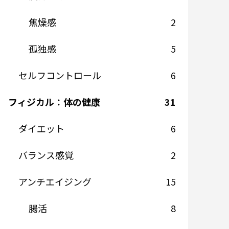
焦燥感
2
孤独感
5
セルフコントロール
6
フィジカル：体の健康
31
ダイエット
6
バランス感覚
2
アンチエイジング
15
腸活
8