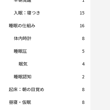
入眠：寝つき
15
睡眠の仕組み
16
体内時計
8
睡眠圧
5
眠気
4
睡眠認知
2
起床：朝の目覚め
8
昼寝・仮眠
8