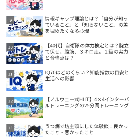
情報ギャップ理論とは？「自分が知っ
ていること」と「知らないこと」の差
を埋めたくなる心理
【40代】自衛隊の体力検定とは？腕立
て伏せ、腹筋、３キロ走。１級の実力
と合格点は？
IQ70はどのくらい？知能指数の目安と
生活への影響
【ノルウェー式HIIT】4×4インターバ
ルトレーニングの25分間トレーニング
うつ病で坊主頭にした体験談：良かっ
たこと・悪かったこと