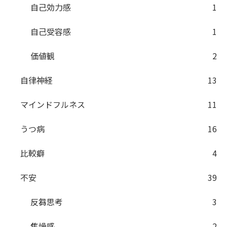
自己効力感
1
自己受容感
1
価値観
2
自律神経
13
マインドフルネス
11
うつ病
16
比較癖
4
不安
39
反芻思考
3
焦燥感
2