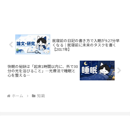
就寝前の日記の書き方で入眠が9.27分早
くなる｜就寝前に未来のタスクを書く
【2017年】
快眠の秘訣は「起床1時間以内に、外で30
分の光を浴びること」―光療法で睡眠と
心を整える―
ホーム
知識