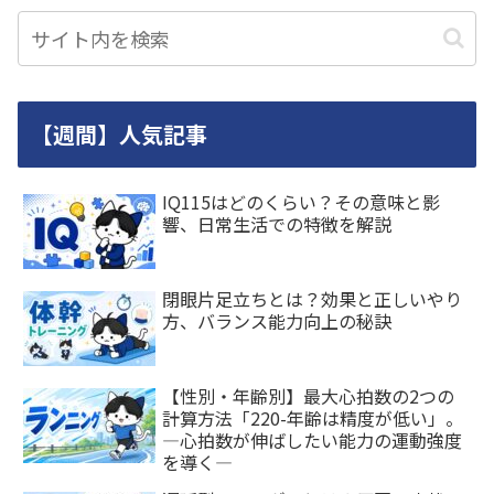
【週間】人気記事
IQ115はどのくらい？その意味と影
響、日常生活での特徴を解説
閉眼片足立ちとは？効果と正しいやり
方、バランス能力向上の秘訣
【性別・年齢別】最大心拍数の2つの
計算方法「220-年齢は精度が低い」。
―心拍数が伸ばしたい能力の運動強度
を導く―