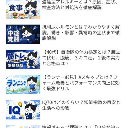
遅延型アレルギーとは？原因、症状、
検査方法と対処法を徹底解説
抗利尿ホルモンとは？わかりやすく解
説。働き・影響・異常時の症状まで徹
底解説
【40代】自衛隊の体力検定とは？腕立
て伏せ、腹筋、３キロ走。１級の実力
と合格点は？
【ランナー必見】Aスキップとは？フ
ォーム改善とパフォーマンス向上に効
く最強ドリル
IQ70はどのくらい？知能指数の目安と
生活への影響
情報ギャップ理論とは？「自分が知っ