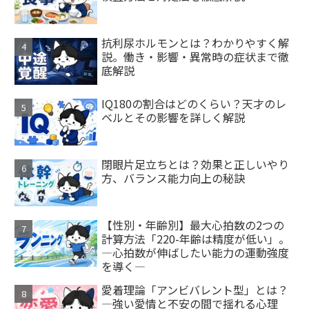
抗利尿ホルモンとは？わかりやすく解
説。働き・影響・異常時の症状まで徹
底解説
IQ180の割合はどのくらい？天才のレ
ベルとその影響を詳しく解説
閉眼片足立ちとは？効果と正しいやり
方、バランス能力向上の秘訣
【性別・年齢別】最大心拍数の2つの
計算方法「220-年齢は精度が低い」。
―心拍数が伸ばしたい能力の運動強度
を導く―
愛着理論「アンビバレント型」とは？
—強い愛情と不安の間で揺れる心理