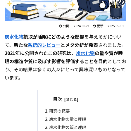
2024.08.21
2025.05.19
炭水化物
摂取が睡眠にどのような影響
を与えるかについ
て、
新たな
系統的レビュー
とメタ分析が発表
されました。
2021年に公開されたこの研究は、
炭水化物
の量や質が睡
眠の構造や質に及ぼす影響を評価することを目的
としてお
り、その結果は多くの人々にとって興味深いものとなって
います。
目次
研究の概要
炭水化物の量と睡眠
炭水化物の質と睡眠