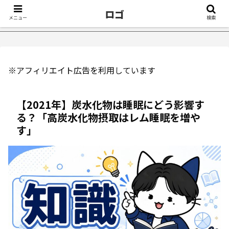
ロゴ
メニュー
検索
たきっかけ５選｜不眠症体験談
【18万再生】YouTube：うつ
※アフィリエイト広告を利用しています
【2021年】炭水化物は睡眠にどう影響す
る？「高炭水化物摂取はレム睡眠を増や
す」