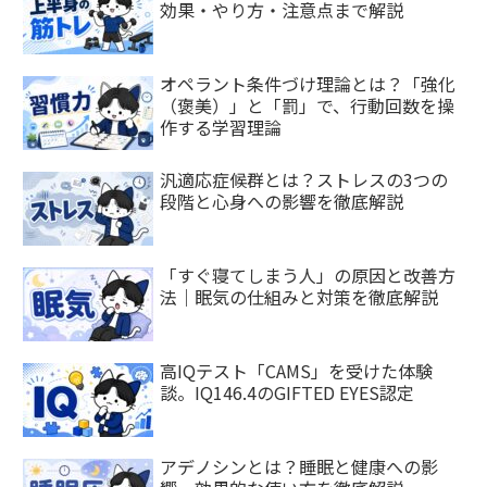
効果・やり方・注意点まで解説
オペラント条件づけ理論とは？「強化
（褒美）」と「罰」で、行動回数を操
作する学習理論
汎適応症候群とは？ストレスの3つの
段階と心身への影響を徹底解説
「すぐ寝てしまう人」の原因と改善方
法｜眠気の仕組みと対策を徹底解説
高IQテスト「CAMS」を受けた体験
談。IQ146.4のGIFTED EYES認定
アデノシンとは？睡眠と健康への影