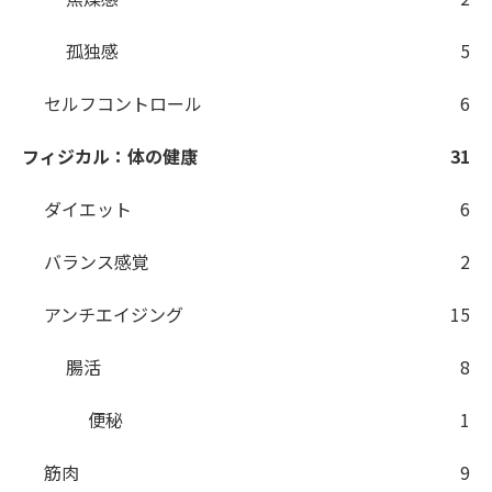
孤独感
5
セルフコントロール
6
フィジカル：体の健康
31
ダイエット
6
バランス感覚
2
アンチエイジング
15
腸活
8
便秘
1
筋肉
9