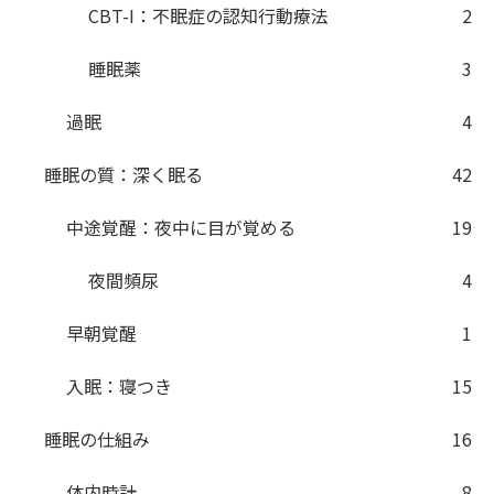
CBT-I：不眠症の認知行動療法
2
睡眠薬
3
過眠
4
睡眠の質：深く眠る
42
中途覚醒：夜中に目が覚める
19
夜間頻尿
4
早朝覚醒
1
入眠：寝つき
15
睡眠の仕組み
16
体内時計
8