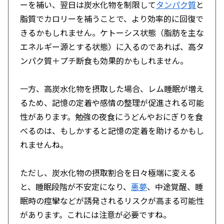
ーを補い、翌日は炭水化物を制限して
タンパク質
と
脂質でカロリーを補うことで、より効率的に回復で
きるかもしれません。ケトーシス状態（脂肪を主な
エネルギー源とする状態）に入るのであれば、高タ
ンパク質＋プチ断食も効果的かもしれません。
一方、高炭水化物を摂取した場合、レム睡眠が増え
るため、記憶の定着や感情の整理が促進される可能
性があります。勉強の夜食にうどんやおにぎりを食
べるのは、もしかすると記憶の定着を助けるかもし
れませんね。
ただし、炭水化物の摂取割合を日々極端に変える
と、睡眠段階が不安定になり、
悪夢
、中途覚醒、睡
眠時の痙攣などが誘発されるリスクが高まる可能性
があります。これには注意が必要ですね。