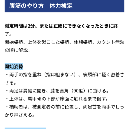
腹筋のやり方｜体力検定
測定時間は2分
。
または正確にできなくなったときに終
了
。
開始姿勢、上体を起こした姿勢、休憩姿勢、カウント無効
の順に解説。
開始姿勢
・両手の指を重ね（指は組まない）、後頭部に軽く密着さ
せる。
・両足は肩幅に開き、膝を直角（90度）に曲げる。
・上体は、肩甲骨の下部が床面に触れるまで倒す。
・補助者は、被測定者の前に位置し、両足首を両手でしっ
かり押さえる。