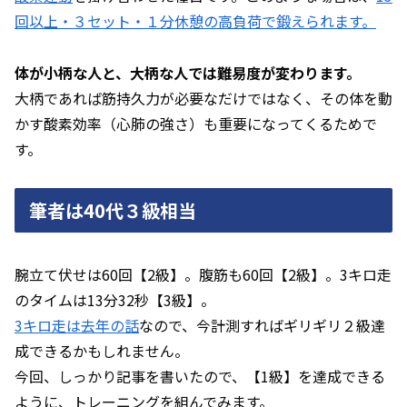
回以上・３セット・１分休憩の高負荷で鍛えられます。
体が小柄な人と、大柄な人では難易度が変わります。
大柄であれば筋持久力が必要なだけではなく、その体を動
かす酸素効率（心肺の強さ）も重要になってくるためで
す。
筆者は40代３級相当
腕立て伏せは60回【2級】。腹筋も60回【2級】。3キロ走
のタイムは13分32秒【3級】。
3キロ走は去年の話
なので、今計測すればギリギリ２級達
成できるかもしれません。
今回、しっかり記事を書いたので、【1級】を達成できる
ように、トレーニングを組んでみます。