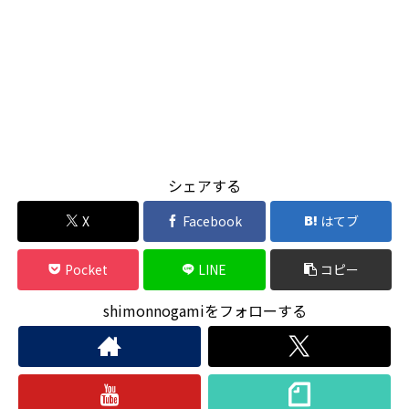
シェアする
X
Facebook
はてブ
Pocket
LINE
コピー
shimonnogamiをフォローする