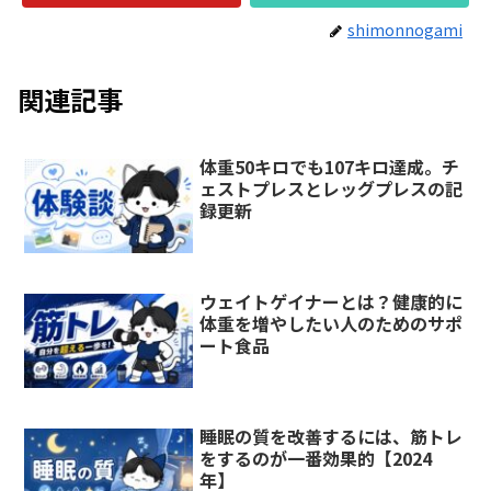
shimonnogami
関連記事
体重50キロでも107キロ達成。チ
ェストプレスとレッグプレスの記
録更新
ウェイトゲイナーとは？健康的に
体重を増やしたい人のためのサポ
ート食品
睡眠の質を改善するには、筋トレ
をするのが一番効果的【2024
年】