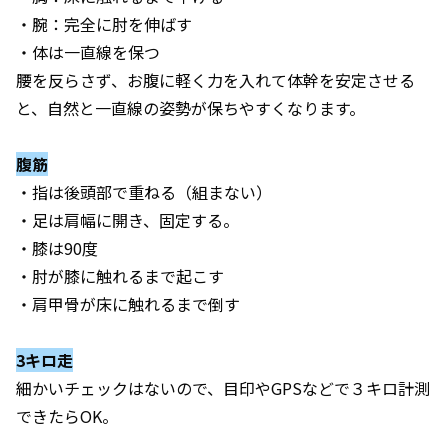
・腕：完全に肘を伸ばす
・体は一直線を保つ
腰を反らさず、お腹に軽く力を入れて体幹を安定させる
と、自然と一直線の姿勢が保ちやすくなります。
腹筋
・指は後頭部で重ねる（組まない）
・足は肩幅に開き、固定する。
・膝は90度
・肘が膝に触れるまで起こす
・肩甲骨が床に触れるまで倒す
3キロ走
細かいチェックはないので、目印やGPSなどで３キロ計測
できたらOK。