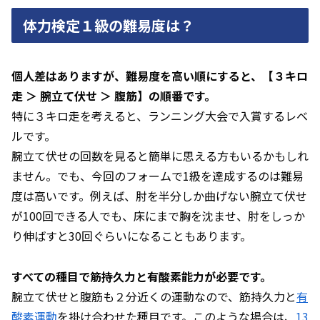
体力検定１級の難易度は？
個人差はありますが、難易度を高い順にすると、【３キロ
走 ＞ 腕立て伏せ ＞ 腹筋】の順番です。
特に３キロ走を考えると、ランニング大会で入賞するレベ
ルです。
腕立て伏せの回数を見ると簡単に思える方もいるかもしれ
ません。でも、今回のフォームで1級を達成するのは難易
度は高いです。例えば、肘を半分しか曲げない腕立て伏せ
が100回できる人でも、床にまで胸を沈ませ、肘をしっか
り伸ばすと30回ぐらいになることもあります。
すべての種目で筋持久力と有酸素能力が必要です。
腕立て伏せと腹筋も２分近くの運動なので、筋持久力と
有
酸素運動
を掛け合わせた種目です。このような場合は、
13