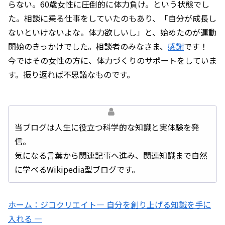
らない。60歳女性に圧倒的に体力負け。という状態でし
た。相談に乗る仕事をしていたのもあり、「自分が成長し
ないといけないよな。体力欲しいし」と、始めたのが運動
開始のきっかけでした。相談者のみなさま、
感謝
です！
今ではその女性の方に、体力づくりのサポートをしていま
す。振り返れば不思議なものです。
当ブログは人生に役立つ科学的な知識と実体験を発
信。
気になる言葉から関連記事へ進み、関連知識まで自然
に学べるWikipedia型ブログです。
ホーム：ジコクリエイト― 自分を創り上げる知識を手に
入れる ―