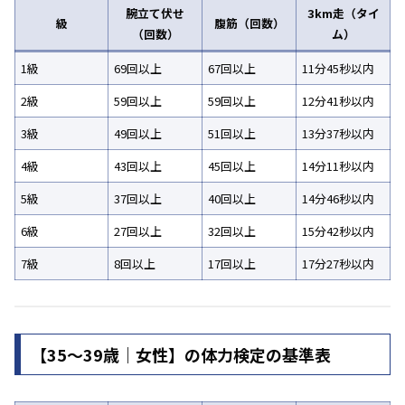
腕立て伏せ
3km走（タイ
級
腹筋（回数）
（回数）
ム）
1級
69回以上
67回以上
11分45秒以内
2級
59回以上
59回以上
12分41秒以内
3級
49回以上
51回以上
13分37秒以内
4級
43回以上
45回以上
14分11秒以内
5級
37回以上
40回以上
14分46秒以内
6級
27回以上
32回以上
15分42秒以内
7級
8回以上
17回以上
17分27秒以内
【35〜39歳｜女性】の体力検定の基準表