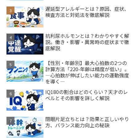
遅延型アレルギーとは？原因、症状、
検査方法と対処法を徹底解説
抗利尿ホルモンとは？わかりやすく解
説。働き・影響・異常時の症状まで徹
底解説
【性別・年齢別】最大心拍数の2つの
計算方法「220-年齢は精度が低い」。
―心拍数が伸ばしたい能力の運動強度
を導く―
IQ180の割合はどのくらい？天才のレ
ベルとその影響を詳しく解説
閉眼片足立ちとは？効果と正しいやり
方、バランス能力向上の秘訣