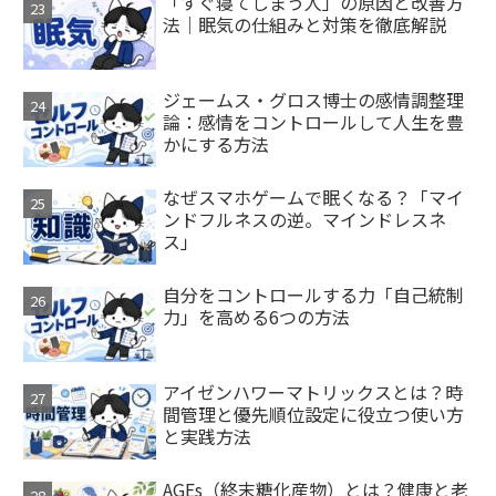
「すぐ寝てしまう人」の原因と改善方
法｜眠気の仕組みと対策を徹底解説
ジェームス・グロス博士の感情調整理
論：感情をコントロールして人生を豊
かにする方法
なぜスマホゲームで眠くなる？「マイ
ンドフルネスの逆。マインドレスネ
ス」
自分をコントロールする力「自己統制
力」を高める6つの方法
アイゼンハワーマトリックスとは？時
間管理と優先順位設定に役立つ使い方
と実践方法
AGEs（終末糖化産物）とは？健康と老