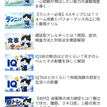
―心拍数が伸ばしたい能力の運動強度
を導く―
【ランナー必見】Aスキップとは？フ
ォーム改善とパフォーマンス向上に効
く最強ドリル
遅延型アレルギーとは？原因、症状、
検査方法と対処法を徹底解説
IQ180の割合はどのくらい？天才のレ
ベルとその影響を詳しく解説
IQ70はどのくらい？知能指数の目安と
生活への影響
【40代】自衛隊の体力検定とは？腕立
て伏せ、腹筋、３キロ走。１級の実力