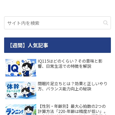
【週間】人気記事
IQ115はどのくらい？その意味と影
響、日常生活での特徴を解説
閉眼片足立ちとは？効果と正しいやり
方、バランス能力向上の秘訣
【性別・年齢別】最大心拍数の2つの
計算方法「220-年齢は精度が低い」。