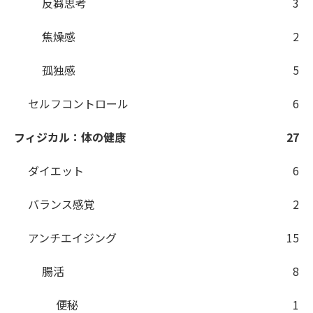
反芻思考
3
焦燥感
2
孤独感
5
セルフコントロール
6
フィジカル：体の健康
27
ダイエット
6
バランス感覚
2
アンチエイジング
15
腸活
8
便秘
1