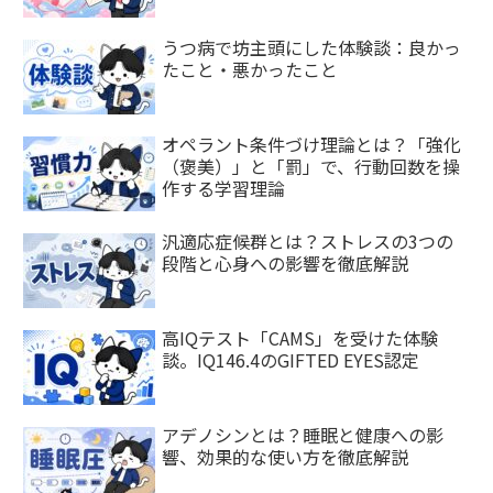
うつ病で坊主頭にした体験談：良かっ
たこと・悪かったこと
オペラント条件づけ理論とは？「強化
（褒美）」と「罰」で、行動回数を操
作する学習理論
汎適応症候群とは？ストレスの3つの
段階と心身への影響を徹底解説
高IQテスト「CAMS」を受けた体験
談。IQ146.4のGIFTED EYES認定
アデノシンとは？睡眠と健康への影
響、効果的な使い方を徹底解説