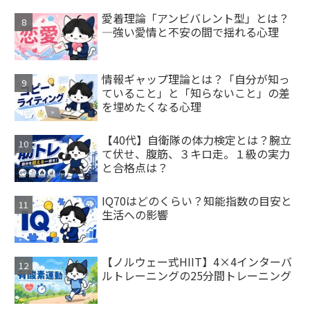
愛着理論「アンビバレント型」とは？
—強い愛情と不安の間で揺れる心理
情報ギャップ理論とは？「自分が知っ
ていること」と「知らないこと」の差
を埋めたくなる心理
【40代】自衛隊の体力検定とは？腕立
て伏せ、腹筋、３キロ走。１級の実力
と合格点は？
IQ70はどのくらい？知能指数の目安と
生活への影響
【ノルウェー式HIIT】4×4インターバ
ルトレーニングの25分間トレーニング