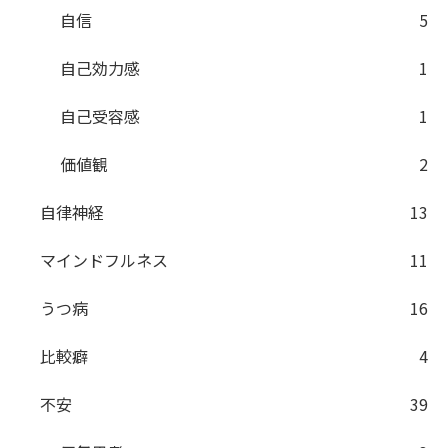
自信
5
自己効力感
1
自己受容感
1
価値観
2
自律神経
13
マインドフルネス
11
うつ病
16
比較癖
4
不安
39