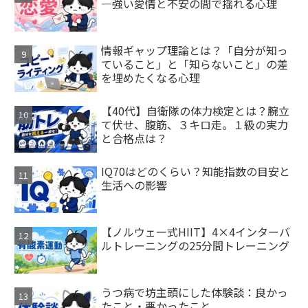
—強い愛情と不安の間で揺れる心理
情報ギャップ理論とは？「自分が知っ
ていること」と「知らないこと」の差
を埋めたくなる心理
【40代】自衛隊の体力検定とは？腕立
て伏せ、腹筋、３キロ走。１級の実力
と合格点は？
IQ70はどのくらい？知能指数の目安と
生活への影響
【ノルウェー式HIIT】4×4インターバ
ルトレーニングの25分間トレーニング
うつ病で坊主頭にした体験談：良かっ
たこと・悪かったこと