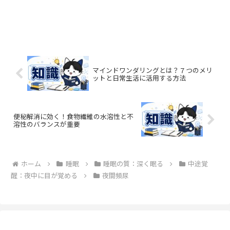
マインドワンダリングとは？７つのメリ
ットと日常生活に活用する方法
便秘解消に効く！食物繊維の水溶性と不
溶性のバランスが重要
ホーム
睡眠
睡眠の質：深く眠る
中途覚
醒：夜中に目が覚める
夜間頻尿