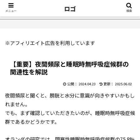
ロゴ
メニュー
検索
【2万再生】Yo
※アフィリエイト広告を利用しています
【重要】夜間頻尿と睡眠時無呼吸症候群の
関連性を解説
2024.04.23
2025.06.02
夜間頻尿と聞くと、膀胱と水分に意識が向きやすいかもし
れません。
でも、まず確認していただきたいのが、睡眠時無呼吸症候
群であるかどうかです。
オランダの研究では、閉塞性睡眠時無呼吸症候群の75.8%