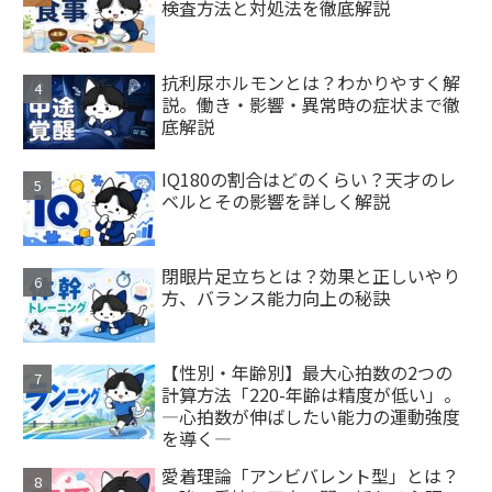
検査方法と対処法を徹底解説
抗利尿ホルモンとは？わかりやすく解
説。働き・影響・異常時の症状まで徹
底解説
IQ180の割合はどのくらい？天才のレ
ベルとその影響を詳しく解説
閉眼片足立ちとは？効果と正しいやり
方、バランス能力向上の秘訣
【性別・年齢別】最大心拍数の2つの
計算方法「220-年齢は精度が低い」。
―心拍数が伸ばしたい能力の運動強度
を導く―
愛着理論「アンビバレント型」とは？