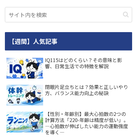
【週間】人気記事
IQ115はどのくらい？その意味と影
響、日常生活での特徴を解説
閉眼片足立ちとは？効果と正しいやり
方、バランス能力向上の秘訣
【性別・年齢別】最大心拍数の2つの
計算方法「220-年齢は精度が低い」。
―心拍数が伸ばしたい能力の運動強度
を導く―