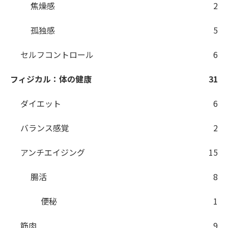
焦燥感
2
孤独感
5
セルフコントロール
6
フィジカル：体の健康
31
ダイエット
6
バランス感覚
2
アンチエイジング
15
腸活
8
便秘
1
筋肉
9