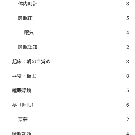
体内時計
8
睡眠圧
5
眠気
4
睡眠認知
2
起床：朝の目覚め
8
昼寝・仮眠
8
睡眠環境
5
夢（睡眠）
6
悪夢
2
睡眠診断
4