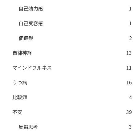
自己効力感
1
自己受容感
1
価値観
2
自律神経
13
マインドフルネス
11
うつ病
16
比較癖
4
不安
39
反芻思考
3