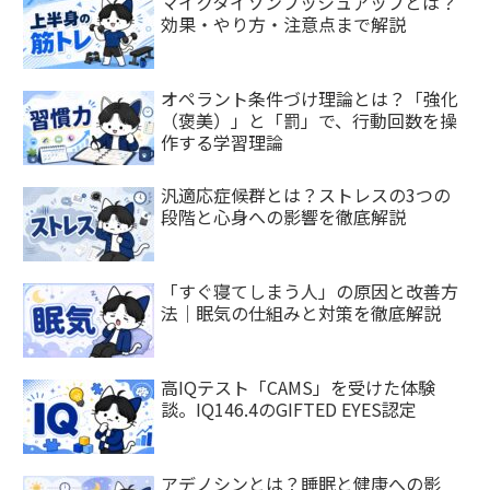
マイクタイソンプッシュアップとは？
効果・やり方・注意点まで解説
オペラント条件づけ理論とは？「強化
（褒美）」と「罰」で、行動回数を操
作する学習理論
汎適応症候群とは？ストレスの3つの
段階と心身への影響を徹底解説
「すぐ寝てしまう人」の原因と改善方
法｜眠気の仕組みと対策を徹底解説
高IQテスト「CAMS」を受けた体験
談。IQ146.4のGIFTED EYES認定
アデノシンとは？睡眠と健康への影