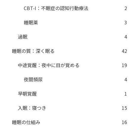
CBT-I：不眠症の認知行動療法
2
睡眠薬
3
過眠
4
睡眠の質：深く眠る
42
中途覚醒：夜中に目が覚める
19
夜間頻尿
4
早朝覚醒
1
入眠：寝つき
15
睡眠の仕組み
16