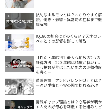
抗利尿ホルモンとは？わかりやすく解
説。働き・影響・異常時の症状まで徹
底解説
IQ180の割合はどのくらい？天才のレ
ベルとその影響を詳しく解説
【性別・年齢別】最大心拍数の2つの
計算方法「220-年齢は精度が低い」。
―心拍数が伸ばしたい能力の運動強度
を導く―
愛着理論「アンビバレント型」とは？
—強い愛情と不安の間で揺れる心理
情報ギャップ理論とは？心理学が明か
す人間の好奇心を刺激する仕組みとビ