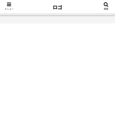
ロゴ
メニュー
検索
っかけ５選｜不眠症体験談
【18万再生】YouTube：うつ病が