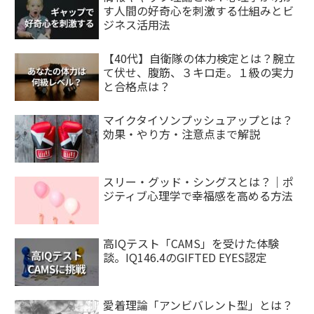
す人間の好奇心を刺激する仕組みとビ
ジネス活用法
【40代】自衛隊の体力検定とは？腕立
て伏せ、腹筋、３キロ走。１級の実力
と合格点は？
マイクタイソンプッシュアップとは？
効果・やり方・注意点まで解説
スリー・グッド・シングスとは？｜ポ
ジティブ心理学で幸福感を高める方法
高IQテスト「CAMS」を受けた体験
談。IQ146.4のGIFTED EYES認定
愛着理論「アンビバレント型」とは？