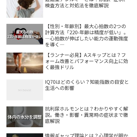
検査方法と対処法を徹底解説
【性別・年齢別】最大心拍数の2つの
計算方法「220-年齢は精度が低い」。
―心拍数が伸ばしたい能力の運動強度
を導く―
【ランナー必見】Aスキップとは？フ
ォーム改善とパフォーマンス向上に効
く最強ドリル
IQ70はどのくらい？知能指数の目安と
生活への影響
抗利尿ホルモンとは？わかりやすく解
説。働き・影響・異常時の症状まで徹
底解説
情報ギャップ理論とは？心理学が明か