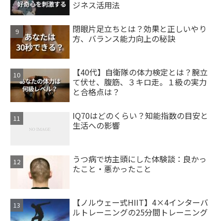
ジネス活用法
閉眼片足立ちとは？効果と正しいやり
方、バランス能力向上の秘訣
【40代】自衛隊の体力検定とは？腕立
て伏せ、腹筋、３キロ走。１級の実力
と合格点は？
IQ70はどのくらい？知能指数の目安と
生活への影響
うつ病で坊主頭にした体験談：良かっ
たこと・悪かったこと
【ノルウェー式HIIT】4×4インターバ
ルトレーニングの25分間トレーニング