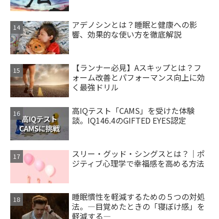
アデノシンとは？睡眠と健康への影
響、効果的な使い方を徹底解説
【ランナー必見】Aスキップとは？フ
ォーム改善とパフォーマンス向上に効
く最強ドリル
高IQテスト「CAMS」を受けた体験
談。IQ146.4のGIFTED EYES認定
スリー・グッド・シングスとは？｜ポ
ジティブ心理学で幸福感を高める方法
睡眠慣性を軽減するための５つの対処
法。―目覚めたときの「寝ぼけ感」を
軽減する―