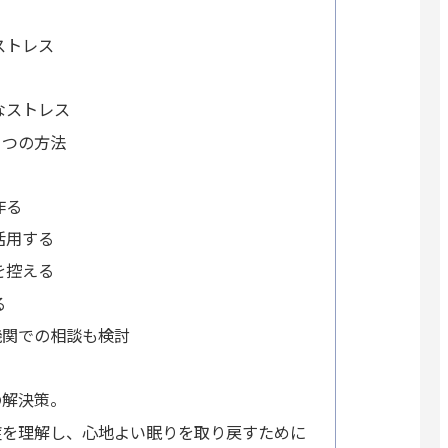
ストレス
なストレス
５つの方法
作る
活用する
を控える
る
機関での相談も検討
の解決策。
症を理解し、心地よい眠りを取り戻すために