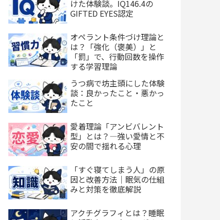
けた体験談。IQ146.4の
GIFTED EYES認定
オペラント条件づけ理論と
は？「強化（褒美）」と
「罰」で、行動回数を操作
する学習理論
うつ病で坊主頭にした体験
談：良かったこと・悪かっ
たこと
愛着理論「アンビバレント
型」とは？—強い愛情と不
安の間で揺れる心理
「すぐ寝てしまう人」の原
因と改善方法｜眠気の仕組
みと対策を徹底解説
アクチグラフィとは？睡眠