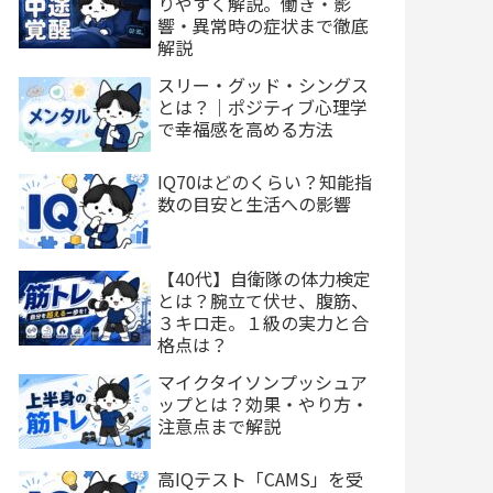
りやすく解説。働き・影
響・異常時の症状まで徹底
解説
スリー・グッド・シングス
とは？｜ポジティブ心理学
で幸福感を高める方法
IQ70はどのくらい？知能指
数の目安と生活への影響
【40代】自衛隊の体力検定
とは？腕立て伏せ、腹筋、
３キロ走。１級の実力と合
格点は？
マイクタイソンプッシュア
ップとは？効果・やり方・
注意点まで解説
高IQテスト「CAMS」を受