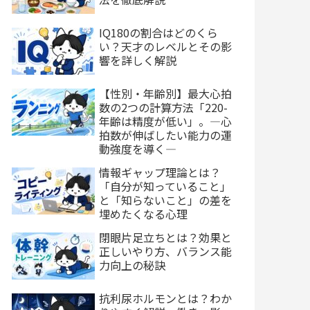
IQ180の割合はどのくら
い？天才のレベルとその影
響を詳しく解説
【性別・年齢別】最大心拍
数の2つの計算方法「220-
年齢は精度が低い」。―心
拍数が伸ばしたい能力の運
動強度を導く―
情報ギャップ理論とは？
「自分が知っていること」
と「知らないこと」の差を
埋めたくなる心理
閉眼片足立ちとは？効果と
正しいやり方、バランス能
力向上の秘訣
抗利尿ホルモンとは？わか