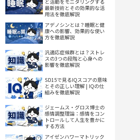
と活動をモニタリングする
最新技術とその効果的な活
用法を徹底解説
アデノシンとは？睡眠と健
康への影響、効果的な使い
方を徹底解説
汎適応症候群とは？ストレ
スの3つの段階と心身への
影響を徹底解説
SD15で見るIQスコアの意味
とその正しい理解 | IQの仕
組みを徹底解説
ジェームス・グロス博士の
感情調整理論：感情をコン
トロールして人生を豊かに
する方法
アイゼンハワーマトリック