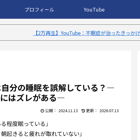
プロフィール
YouTube
生】YouTube：不眠症が治ったきっかけ５選｜不眠症体験談
は自分の睡眠を誤解している？―
にはズレがある―
2024.11.13
2026.07.13
ある程度眠っている」
、朝起きると疲れが取れていない」