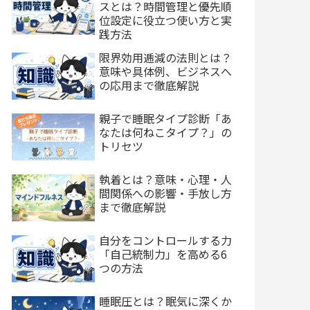
スとは？時間管理と優先順
位設定に役立つ使い方と実
践方法
限界効用逓減の法則とは？
意味や具体例、ビジネスへ
の応用まで徹底解説
親子で睡眠タイプ診断「あ
なたは何ねこタイプ？」の
トリセツ
執着とは？意味・心理・人
間関係への影響・手放し方
まで徹底解説
自分をコントロールする力
「自己統制力」を高める6
つの方法
睡眠圧とは？眠気に深くか