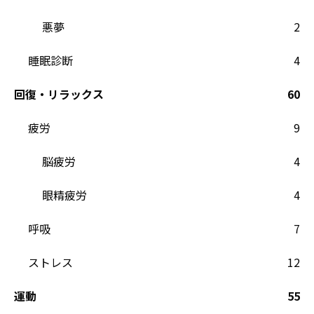
悪夢
2
睡眠診断
4
回復・リラックス
60
疲労
9
脳疲労
4
眼精疲労
4
呼吸
7
ストレス
12
運動
55