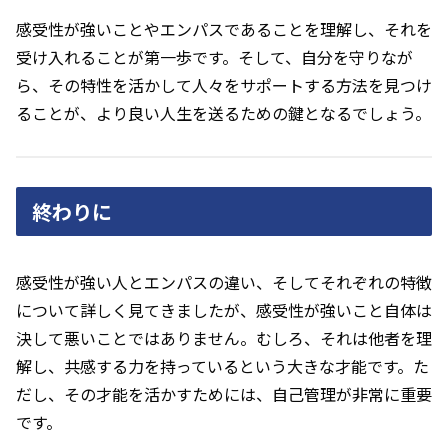
感受性が強いことやエンパスであることを理解し、それを
受け入れることが第一歩です。そして、自分を守りなが
ら、その特性を活かして人々をサポートする方法を見つけ
ることが、より良い人生を送るための鍵となるでしょう。
終わりに
感受性が強い人とエンパスの違い、そしてそれぞれの特徴
について詳しく見てきましたが、感受性が強いこと自体は
決して悪いことではありません。むしろ、それは他者を理
解し、共感する力を持っているという大きな才能です。た
だし、その才能を活かすためには、自己管理が非常に重要
です。