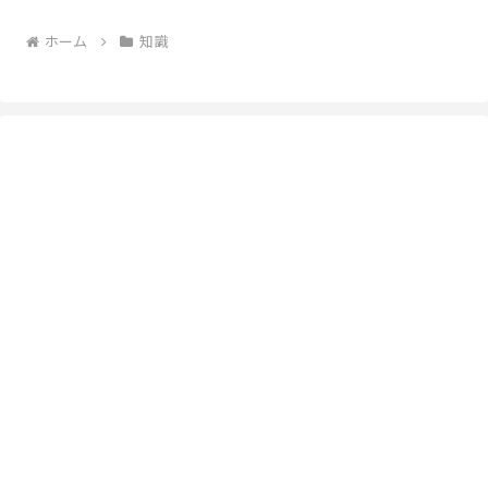
ホーム
知識