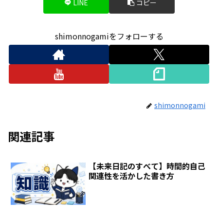
LINE
コピー
shimonnogamiをフォローする
shimonnogami
関連記事
【未来日記のすべて】時間的自己
関連性を活かした書き方