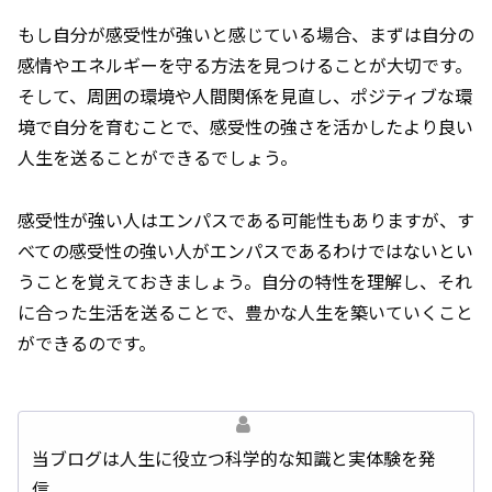
もし自分が感受性が強いと感じている場合、まずは自分の
感情やエネルギーを守る方法を見つけることが大切です。
そして、周囲の環境や人間関係を見直し、ポジティブな環
境で自分を育むことで、感受性の強さを活かしたより良い
人生を送ることができるでしょう。
感受性が強い人はエンパスである可能性もありますが、す
べての感受性の強い人がエンパスであるわけではないとい
うことを覚えておきましょう。自分の特性を理解し、それ
に合った生活を送ることで、豊かな人生を築いていくこと
ができるのです。
当ブログは人生に役立つ科学的な知識と実体験を発
信。