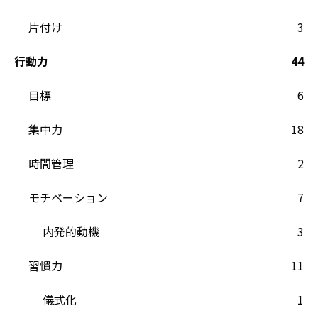
片付け
3
行動力
44
目標
6
集中力
18
時間管理
2
モチベーション
7
内発的動機
3
習慣力
11
儀式化
1