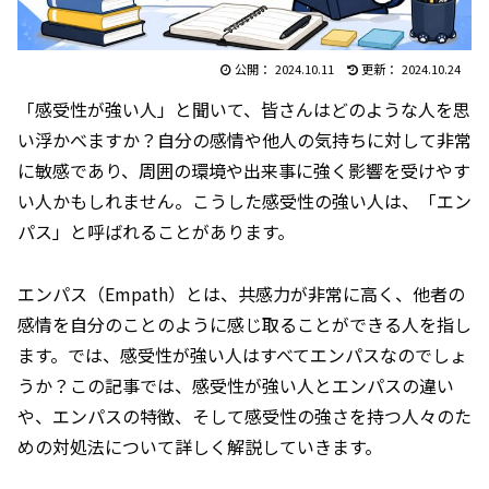
2024.10.11
2024.10.24
「感受性が強い人」と聞いて、皆さんはどのような人を思
い浮かべますか？自分の感情や他人の気持ちに対して非常
に敏感であり、周囲の環境や出来事に強く影響を受けやす
い人かもしれません。こうした感受性の強い人は、「エン
パス」と呼ばれることがあります。
エンパス（Empath）とは、共感力が非常に高く、他者の
感情を自分のことのように感じ取ることができる人を指し
ます。では、感受性が強い人はすべてエンパスなのでしょ
うか？この記事では、感受性が強い人とエンパスの違い
や、エンパスの特徴、そして感受性の強さを持つ人々のた
めの対処法について詳しく解説していきます。