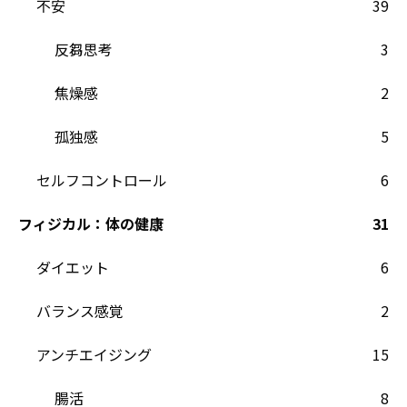
不安
39
反芻思考
3
焦燥感
2
孤独感
5
セルフコントロール
6
フィジカル：体の健康
31
ダイエット
6
バランス感覚
2
アンチエイジング
15
腸活
8