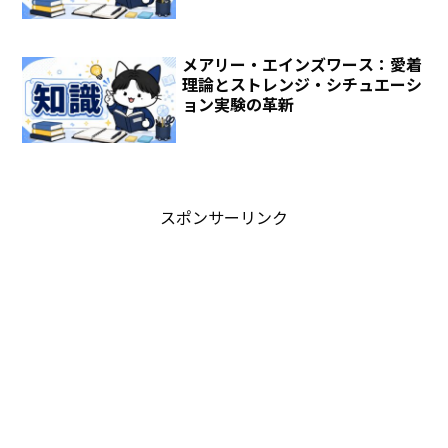
メアリー・エインズワース：愛着
理論とストレンジ・シチュエーシ
ョン実験の革新
スポンサーリンク