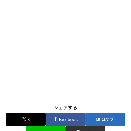
シェアする
X
Facebook
はてブ