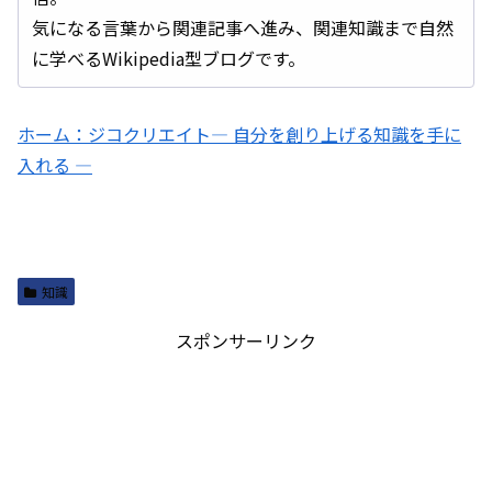
気になる言葉から関連記事へ進み、関連知識まで自然
に学べるWikipedia型ブログです。
ホーム：ジコクリエイト― 自分を創り上げる知識を手に
入れる ―
知識
スポンサーリンク