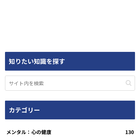
知りたい知識を探す
カテゴリー
メンタル：心の健康
130