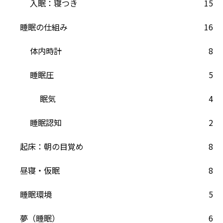
入眠：寝つき
15
睡眠の仕組み
16
体内時計
8
睡眠圧
5
眠気
4
睡眠認知
2
起床：朝の目覚め
8
昼寝・仮眠
8
睡眠環境
5
夢（睡眠）
6