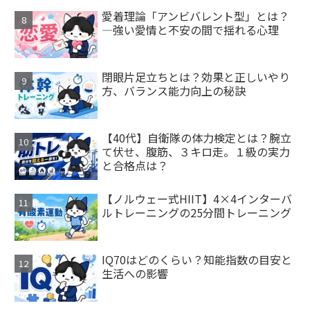
愛着理論「アンビバレント型」とは？
—強い愛情と不安の間で揺れる心理
閉眼片足立ちとは？効果と正しいやり
方、バランス能力向上の秘訣
【40代】自衛隊の体力検定とは？腕立
て伏せ、腹筋、３キロ走。１級の実力
と合格点は？
【ノルウェー式HIIT】4×4インターバ
ルトレーニングの25分間トレーニング
IQ70はどのくらい？知能指数の目安と
生活への影響