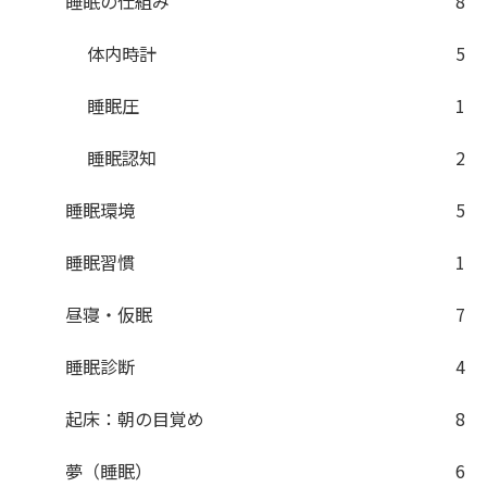
睡眠の仕組み
8
体内時計
5
睡眠圧
1
睡眠認知
2
睡眠環境
5
睡眠習慣
1
昼寝・仮眠
7
睡眠診断
4
起床：朝の目覚め
8
夢（睡眠）
6