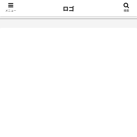
ロゴ
メニュー
検索
たきっかけ５選｜不眠症体験談
【18万再生】YouTube：うつ病