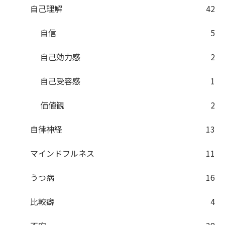
自己理解
42
自信
5
自己効力感
2
自己受容感
1
価値観
2
自律神経
13
マインドフルネス
11
うつ病
16
比較癖
4