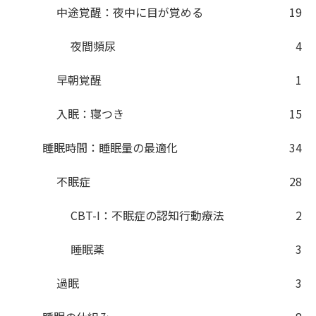
中途覚醒：夜中に目が覚める
19
夜間頻尿
4
早朝覚醒
1
入眠：寝つき
15
睡眠時間：睡眠量の最適化
34
不眠症
28
CBT-I：不眠症の認知行動療法
2
睡眠薬
3
過眠
3