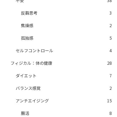
不安
38
反芻思考
3
焦燥感
2
孤独感
5
セルフコントロール
4
フィジカル：体の健康
28
ダイエット
7
バランス感覚
2
アンチエイジング
15
腸活
8