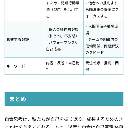
すために認知行動療
– 他者への批判より
法（CBT）を活用す
も解決策の提案にフ
る
ォーカスする
– 人間関係や職場環
– 個人の精神的健康
境
（抑うつ、不安感）
影響する分野
– チームや組織内の
– パフォーマンスや
信頼関係、問題解決
自己成長
のスピード
内省・反省・自己批
責任転嫁・批判・回
キーワード
判
避
まとめ
自責思考は、私たちが自己を振り返り、成長するためのき
っかけを与えてくれる一方で、過度な自責は自己否定や抑