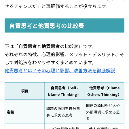
せるチャンスだ」と再評価することが役立ちます。
自責思考と他責思考の比較表
下は「
自責思考
と
他責思考
の比較表」です。
それぞれの特徴、心理的影響、メリット・デメリット、そ
して対処法をわかりやすくまとめています。
他責思考とは？その心理と影響、改善方法を徹底解説
自責思考（Self-
他責思考（Blame
項目
blame Thinking）
Others Thinking）
問題の原因を他人や
問題の原因を自分自
定義
外部環境に求める思
身に求める思考
考
– 自分の行動や性格
– 他人や環境を批判