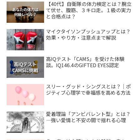
【40代】自衛隊の体力検定とは？腕立
て伏せ、腹筋、３キロ走。１級の実力
と合格点は？
マイクタイソンプッシュアップとは？
効果・やり方・注意点まで解説
高IQテスト「CAMS」を受けた体験
談。IQ146.4のGIFTED EYES認定
スリー・グッド・シングスとは？｜ポ
ジティブ心理学で幸福感を高める方法
愛着理論「アンビバレント型」とは？
—強い愛情と不安の間で揺れる心理