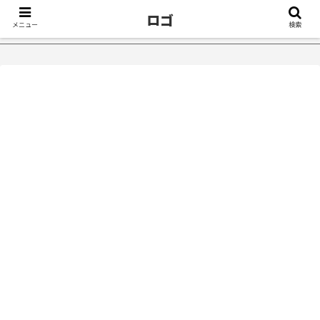
ロゴ
メニュー
検索
かけ５選｜不眠症体験談
【18万再生】YouTube：うつ病が治