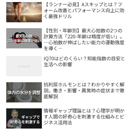
【ランナー必見】Aスキップとは？フ
ォーム改善とパフォーマンス向上に効
く最強ドリル
【性別・年齢別】最大心拍数の2つの
計算方法「220-年齢は精度が低い」。
―心拍数が伸ばしたい能力の運動強度
を導く―
IQ70はどのくらい？知能指数の目安と
生活への影響
抗利尿ホルモンとは？わかりやすく解
説。働き・影響・異常時の症状まで徹
底解説
情報ギャップ理論とは？心理学が明か
す人間の好奇心を刺激する仕組みとビ
ジネス活用法