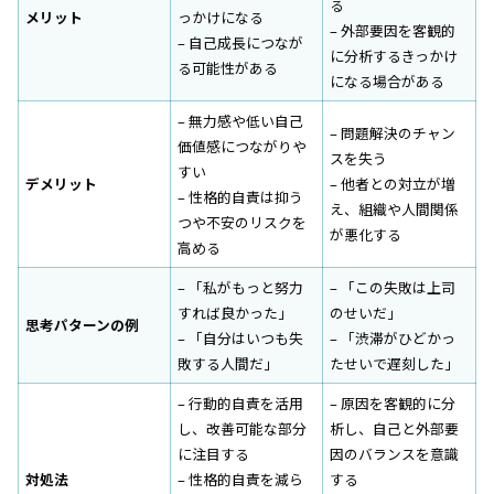
る
メリット
っかけになる
– 外部要因を客観的
– 自己成長につなが
に分析するきっかけ
る可能性がある
になる場合がある
– 無力感や低い自己
– 問題解決のチャン
価値感につながりや
スを失う
すい
デメリット
– 他者との対立が増
– 性格的自責は抑う
え、組織や人間関係
つや不安のリスクを
が悪化する
高める
– 「私がもっと努力
– 「この失敗は上司
すれば良かった」
のせいだ」
思考パターンの例
– 「自分はいつも失
– 「渋滞がひどかっ
敗する人間だ」
たせいで遅刻した」
– 行動的自責を活用
– 原因を客観的に分
し、改善可能な部分
析し、自己と外部要
に注目する
因のバランスを意識
対処法
– 性格的自責を減ら
する