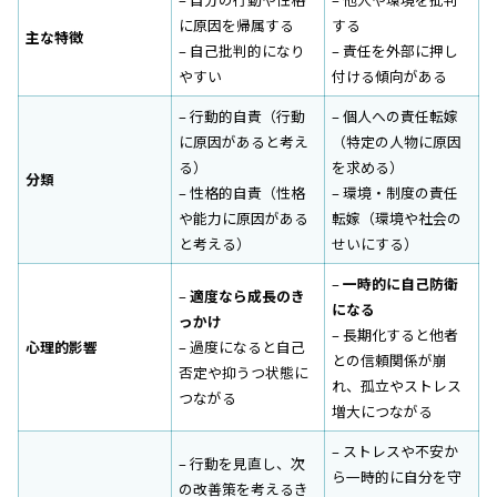
に原因を帰属する
する
主な特徴
– 自己批判的になり
– 責任を外部に押し
やすい
付ける傾向がある
– 行動的自責（行動
– 個人への責任転嫁
に原因があると考え
（特定の人物に原因
る）
を求める）
分類
– 性格的自責（性格
– 環境・制度の責任
や能力に原因がある
転嫁（環境や社会の
と考える）
せいにする）
–
一時的に自己防衛
–
適度なら成長のき
になる
っかけ
– 長期化すると他者
心理的影響
– 過度になると自己
との信頼関係が崩
否定や抑うつ状態に
れ、孤立やストレス
つながる
増大につながる
– ストレスや不安か
– 行動を見直し、次
ら一時的に自分を守
の改善策を考えるき