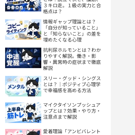
３キロ走。１級の実力と合
格点は？
情報ギャップ理論とは？
「自分が知っていること」
と「知らないこと」の差を
埋めたくなる心理
抗利尿ホルモンとは？わか
りやすく解説。働き・影
響・異常時の症状まで徹底
解説
スリー・グッド・シングス
とは？｜ポジティブ心理学
で幸福感を高める方法
マイクタイソンプッシュア
ップとは？効果・やり方・
注意点まで解説
愛着理論「アンビバレント