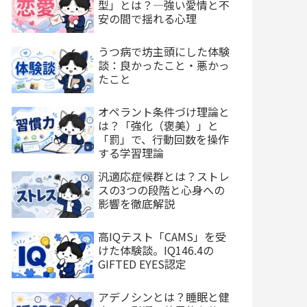
型」とは？—強い愛情と不
安の間で揺れる心理
うつ病で坊主頭にした体験
談：良かったこと・悪かっ
たこと
オペラント条件づけ理論と
は？「強化（褒美）」と
「罰」で、行動回数を操作
する学習理論
汎適応症候群とは？ストレ
スの3つの段階と心身への
影響を徹底解説
高IQテスト「CAMS」を受
けた体験談。IQ146.4の
GIFTED EYES認定
アデノシンとは？睡眠と健