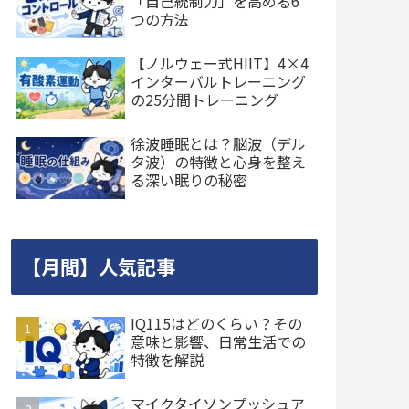
「自己統制力」を高める6
つの方法
【ノルウェー式HIIT】4×4
インターバルトレーニング
の25分間トレーニング
徐波睡眠とは？脳波（デル
タ波）の特徴と心身を整え
る深い眠りの秘密
【月間】人気記事
IQ115はどのくらい？その
意味と影響、日常生活での
特徴を解説
マイクタイソンプッシュア