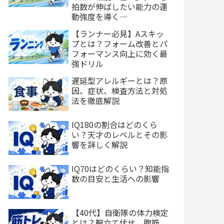
拍数が伸ばしたい能力の運
動強度を導く―
【ランナー必見】Aスキッ
プとは？フォーム改善とパ
フォーマンス向上に効く最
強ドリル
遅延型アレルギーとは？原
因、症状、検査方法と対処
法を徹底解説
IQ180の割合はどのくら
い？天才のレベルとその影
響を詳しく解説
IQ70はどのくらい？知能指
数の目安と生活への影響
【40代】自衛隊の体力検定
とは？腕立て伏せ、腹筋、