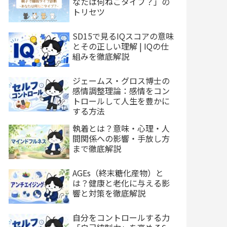
なたは何ねこタイプ？」の
トリセツ
SD15で見るIQスコアの意味
とその正しい理解 | IQの仕
組みを徹底解説
ジェームス・グロス博士の
感情調整理論：感情をコン
トロールして人生を豊かに
する方法
執着とは？意味・心理・人
間関係への影響・手放し方
まで徹底解説
AGEs（終末糖化産物）と
は？健康と老化に与える影
響と対策を徹底解説
自分をコントロールする力