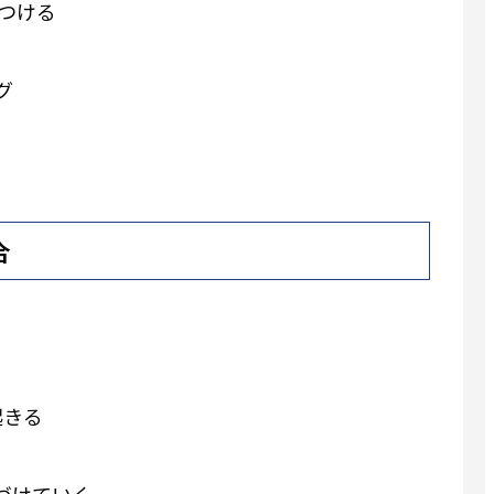
をつける
グ
合
起きる
づけていく