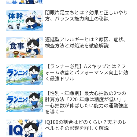
閉眼片足立ちとは？効果と正しいやり
方、バランス能力向上の秘訣
遅延型アレルギーとは？原因、症状、
検査方法と対処法を徹底解説
【ランナー必見】Aスキップとは？フ
ォーム改善とパフォーマンス向上に効
く最強ドリル
【性別・年齢別】最大心拍数の2つの
計算方法「220-年齢は精度が低い」。
―心拍数が伸ばしたい能力の運動強度
を導く―
IQ180の割合はどのくらい？天才のレ
ベルとその影響を詳しく解説