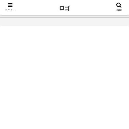
ロゴ
メニュー
検索
治ったきっかけ５選｜不眠症体験談
【18万再生】YouTube：