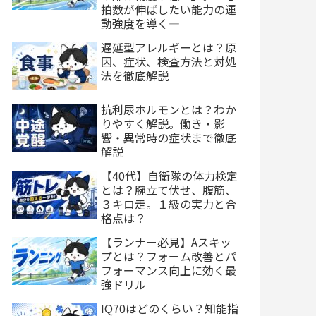
拍数が伸ばしたい能力の運
動強度を導く―
遅延型アレルギーとは？原
因、症状、検査方法と対処
法を徹底解説
抗利尿ホルモンとは？わか
りやすく解説。働き・影
響・異常時の症状まで徹底
解説
【40代】自衛隊の体力検定
とは？腕立て伏せ、腹筋、
３キロ走。１級の実力と合
格点は？
【ランナー必見】Aスキッ
プとは？フォーム改善とパ
フォーマンス向上に効く最
強ドリル
IQ70はどのくらい？知能指