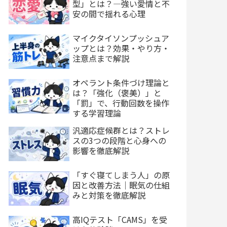
型」とは？—強い愛情と不
安の間で揺れる心理
マイクタイソンプッシュア
ップとは？効果・やり方・
注意点まで解説
オペラント条件づけ理論と
は？「強化（褒美）」と
「罰」で、行動回数を操作
する学習理論
汎適応症候群とは？ストレ
スの3つの段階と心身への
影響を徹底解説
「すぐ寝てしまう人」の原
因と改善方法｜眠気の仕組
みと対策を徹底解説
高IQテスト「CAMS」を受