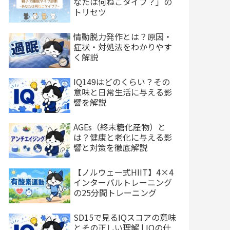
なたは何ねこタイプ？」の
トリセツ
情動脱力発作とは？原因・
症状・対処法をわかりやす
く解説
IQ149はどのくらい？その
意味と日常生活に与える影
響を解説
AGEs（終末糖化産物）と
は？健康と老化に与える影
響と対策を徹底解説
【ノルウェー式HIIT】4×4
インターバルトレーニング
の25分間トレーニング
SD15で見るIQスコアの意味
とその正しい理解 | IQの仕