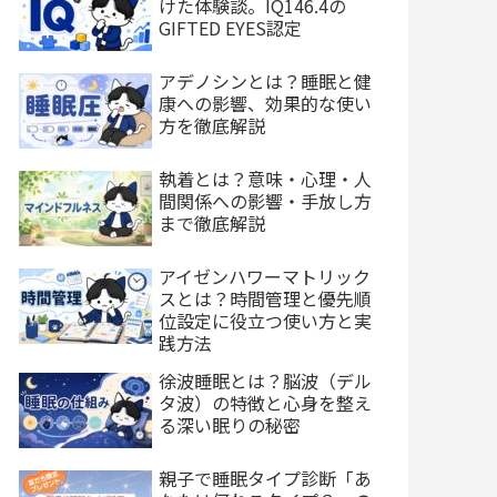
けた体験談。IQ146.4の
GIFTED EYES認定
アデノシンとは？睡眠と健
康への影響、効果的な使い
方を徹底解説
執着とは？意味・心理・人
間関係への影響・手放し方
まで徹底解説
アイゼンハワーマトリック
スとは？時間管理と優先順
位設定に役立つ使い方と実
践方法
徐波睡眠とは？脳波（デル
タ波）の特徴と心身を整え
る深い眠りの秘密
親子で睡眠タイプ診断「あ