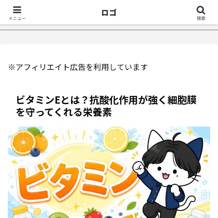
ロゴ
け５選｜不眠症体験談
【18万再生】YouTube：うつ病が治っ
メニュー
検索
※アフィリエイト広告を利用しています
ビタミンEとは？抗酸化作用が強く細胞膜
を守ってくれる栄養素