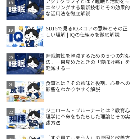
アクチグラフィとは？睡眠と活動をモ
ニタリングする最新技術とその効果的
な活用法を徹底解説
SD15で見るIQスコアの意味とその正
しい理解 | IQの仕組みを徹底解説
睡眠慣性を軽減するための５つの対処
法。―目覚めたときの「寝ぼけ感」を
軽減する―
食事とは？その意味と役割、心身への
影響をわかりやすく解説
ジェローム・ブルーナーとは？教育心
理学に革命をもたらした理論とその実
践方法
「すぐ寝てしまう人」の原因と改善方