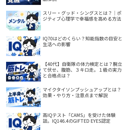
スリー・グッド・シングスとは？｜ポ
ジティブ心理学で幸福感を高める方法
IQ70はどのくらい？知能指数の目安と
生活への影響
【40代】自衛隊の体力検定とは？腕立
て伏せ、腹筋、３キロ走。１級の実力
と合格点は？
マイクタイソンプッシュアップとは？
効果・やり方・注意点まで解説
高IQテスト「CAMS」を受けた体験
談。IQ146.4のGIFTED EYES認定