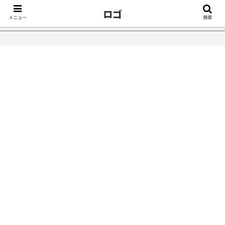
ロゴ
メニュー
検索
ったきっかけ５選｜不眠症体験談
【18万再生】YouTube：う