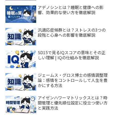
アデノシンとは？睡眠と健康への影
響、効果的な使い方を徹底解説
汎適応症候群とは？ストレスの3つの
段階と心身への影響を徹底解説
SD15で見るIQスコアの意味とその正
しい理解 | IQの仕組みを徹底解説
ジェームス・グロス博士の感情調整理
論：感情をコントロールして人生を豊
かにする方法
アイゼンハワーマトリックスとは？時
間管理と優先順位設定に役立つ使い方
と実践方法