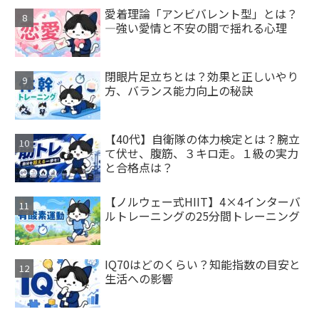
愛着理論「アンビバレント型」とは？
—強い愛情と不安の間で揺れる心理
閉眼片足立ちとは？効果と正しいやり
方、バランス能力向上の秘訣
【40代】自衛隊の体力検定とは？腕立
て伏せ、腹筋、３キロ走。１級の実力
と合格点は？
【ノルウェー式HIIT】4×4インターバ
ルトレーニングの25分間トレーニング
IQ70はどのくらい？知能指数の目安と
生活への影響