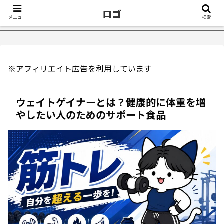
ロゴ
メニュー
検索
たきっかけ５選｜不眠症体験談
【18万再生】YouTube：うつ
※アフィリエイト広告を利用しています
ウェイトゲイナーとは？健康的に体重を増
やしたい人のためのサポート食品