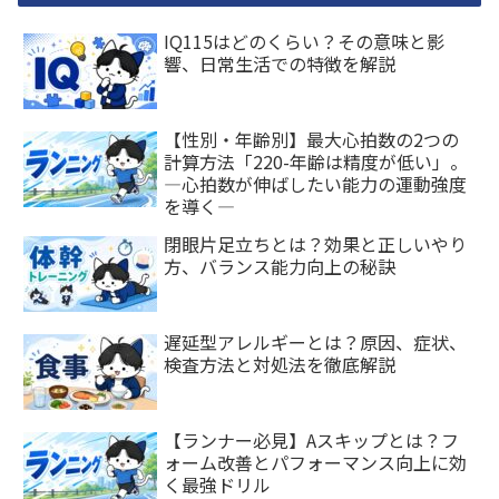
IQ115はどのくらい？その意味と影
響、日常生活での特徴を解説
【性別・年齢別】最大心拍数の2つの
計算方法「220-年齢は精度が低い」。
―心拍数が伸ばしたい能力の運動強度
を導く―
閉眼片足立ちとは？効果と正しいやり
方、バランス能力向上の秘訣
遅延型アレルギーとは？原因、症状、
検査方法と対処法を徹底解説
【ランナー必見】Aスキップとは？フ
ォーム改善とパフォーマンス向上に効
く最強ドリル