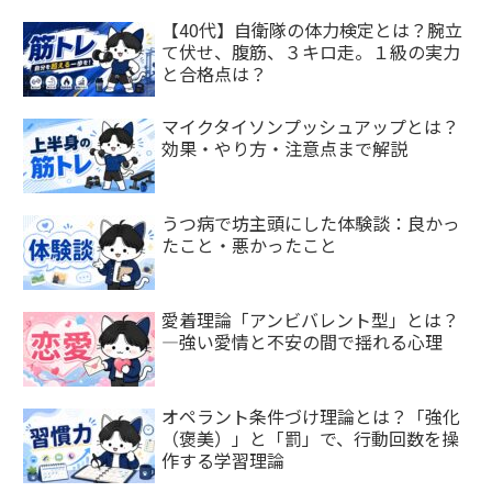
【40代】自衛隊の体力検定とは？腕立
て伏せ、腹筋、３キロ走。１級の実力
と合格点は？
マイクタイソンプッシュアップとは？
効果・やり方・注意点まで解説
うつ病で坊主頭にした体験談：良かっ
たこと・悪かったこと
愛着理論「アンビバレント型」とは？
—強い愛情と不安の間で揺れる心理
オペラント条件づけ理論とは？「強化
（褒美）」と「罰」で、行動回数を操
作する学習理論