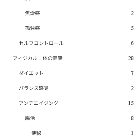
焦燥感
2
孤独感
5
セルフコントロール
6
フィジカル：体の健康
28
ダイエット
7
バランス感覚
2
アンチエイジング
15
腸活
8
便秘
1