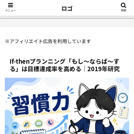
ロゴ
メニュー
検索
治ったきっかけ５選｜不眠症体験談
【18万再生】YouTube：
※アフィリエイト広告を利用しています
If-thenプランニング「もし～ならば～す
る」は目標達成率を高める｜2019年研究