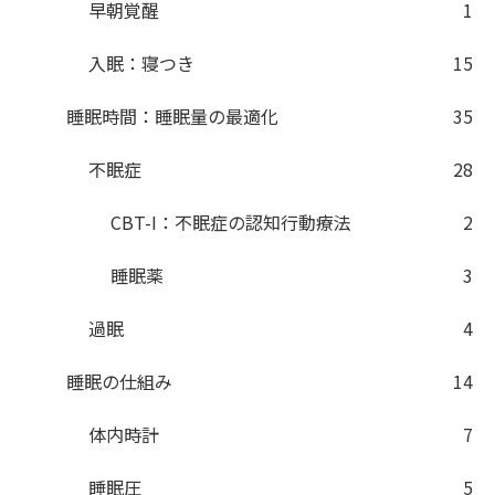
早朝覚醒
1
入眠：寝つき
15
睡眠時間：睡眠量の最適化
35
不眠症
28
CBT-I：不眠症の認知行動療法
2
睡眠薬
3
過眠
4
睡眠の仕組み
14
体内時計
7
睡眠圧
5