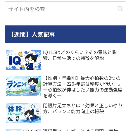
【週間】人気記事
IQ115はどのくらい？その意味と影
響、日常生活での特徴を解説
【性別・年齢別】最大心拍数の2つの
計算方法「220-年齢は精度が低い」。
―心拍数が伸ばしたい能力の運動強度
を導く―
閉眼片足立ちとは？効果と正しいやり
方、バランス能力向上の秘訣
遅延型アレルギーとは？原因、症状、