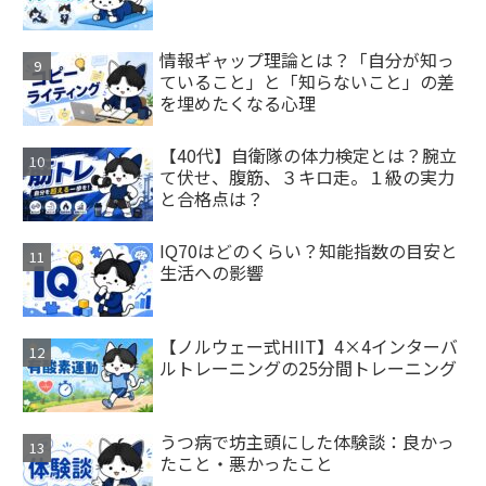
情報ギャップ理論とは？「自分が知っ
ていること」と「知らないこと」の差
を埋めたくなる心理
【40代】自衛隊の体力検定とは？腕立
て伏せ、腹筋、３キロ走。１級の実力
と合格点は？
IQ70はどのくらい？知能指数の目安と
生活への影響
【ノルウェー式HIIT】4×4インターバ
ルトレーニングの25分間トレーニング
うつ病で坊主頭にした体験談：良かっ
たこと・悪かったこと