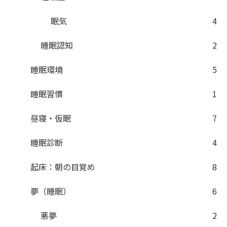
眠気
4
睡眠認知
2
睡眠環境
5
睡眠習慣
1
昼寝・仮眠
7
睡眠診断
4
起床：朝の目覚め
8
夢（睡眠）
6
悪夢
2