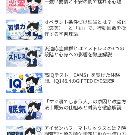
—強い愛情と不安の間で揺れる心理
オペラント条件づけ理論とは？「強化
（褒美）」と「罰」で、行動回数を操
作する学習理論
汎適応症候群とは？ストレスの3つの
段階と心身への影響を徹底解説
高IQテスト「CAMS」を受けた体験
談。IQ146.4のGIFTED EYES認定
「すぐ寝てしまう人」の原因と改善方
法｜眠気の仕組みと対策を徹底解説
アイゼンハワーマトリックスとは？時
間管理と優先順位設定に役立つ使い方