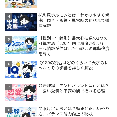
抗利尿ホルモンとは？わかりやすく解
説。働き・影響・異常時の症状まで徹
底解説
【性別・年齢別】最大心拍数の2つの
計算方法「220-年齢は精度が低い」。
―心拍数が伸ばしたい能力の運動強度
を導く―
IQ180の割合はどのくらい？天才のレ
ベルとその影響を詳しく解説
愛着理論「アンビバレント型」とは？
—強い愛情と不安の間で揺れる心理
閉眼片足立ちとは？効果と正しいやり
方、バランス能力向上の秘訣