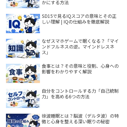
かにする方法
SD15で見るIQスコアの意味とその正
しい理解 | IQの仕組みを徹底解説
なぜスマホゲームで眠くなる？「マイ
ンドフルネスの逆。マインドレスネ
ス」
食事とは？その意味と役割、心身への
影響をわかりやすく解説
自分をコントロールする力「自己統制
力」を高める6つの方法
徐波睡眠とは？脳波（デルタ波）の特
徴と心身を整える深い眠りの秘密