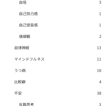
自信
5
自己効力感
1
自己受容感
1
価値観
2
自律神経
13
マインドフルネス
11
うつ病
16
比較癖
4
不安
38
反芻思考
3