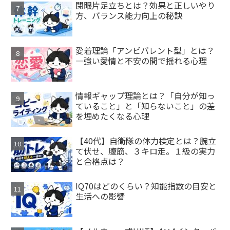
閉眼片足立ちとは？効果と正しいやり
方、バランス能力向上の秘訣
愛着理論「アンビバレント型」とは？
—強い愛情と不安の間で揺れる心理
情報ギャップ理論とは？「自分が知っ
ていること」と「知らないこと」の差
を埋めたくなる心理
【40代】自衛隊の体力検定とは？腕立
て伏せ、腹筋、３キロ走。１級の実力
と合格点は？
IQ70はどのくらい？知能指数の目安と
生活への影響