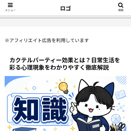
ロゴ
メニュー
検索
ったきっかけ５選｜不眠症体験談
【18万再生】YouTube：う
※アフィリエイト広告を利用しています
カクテルパーティー効果とは？日常生活を
彩る心理現象をわかりやすく徹底解説