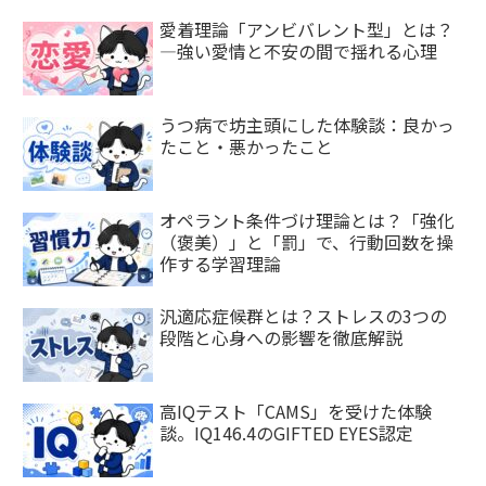
愛着理論「アンビバレント型」とは？
—強い愛情と不安の間で揺れる心理
うつ病で坊主頭にした体験談：良かっ
たこと・悪かったこと
オペラント条件づけ理論とは？「強化
（褒美）」と「罰」で、行動回数を操
作する学習理論
汎適応症候群とは？ストレスの3つの
段階と心身への影響を徹底解説
高IQテスト「CAMS」を受けた体験
談。IQ146.4のGIFTED EYES認定