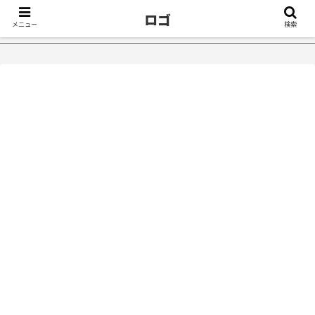
ロゴ
メニュー
検索
症が治ったきっかけ５選｜不眠症体験談
【18万再生】YouTub