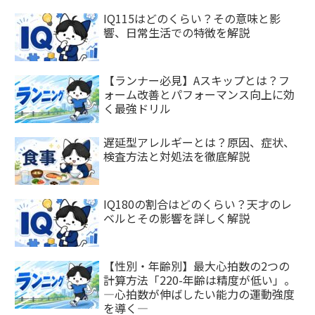
IQ115はどのくらい？その意味と影
響、日常生活での特徴を解説
【ランナー必見】Aスキップとは？フ
ォーム改善とパフォーマンス向上に効
く最強ドリル
遅延型アレルギーとは？原因、症状、
検査方法と対処法を徹底解説
IQ180の割合はどのくらい？天才のレ
ベルとその影響を詳しく解説
【性別・年齢別】最大心拍数の2つの
計算方法「220-年齢は精度が低い」。
―心拍数が伸ばしたい能力の運動強度
を導く―