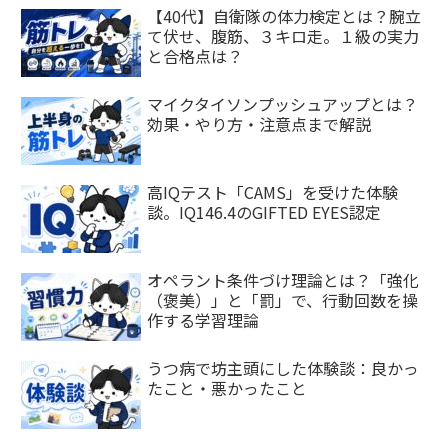
【40代】自衛隊の体力検定とは？腕立
て伏せ、腹筋、３キロ走。１級の実力
と合格点は？
マイクタイソンプッシュアップとは？
効果・やり方・注意点まで解説
高IQテスト「CAMS」を受けた体験
談。IQ146.4のGIFTED EYES認定
オペラント条件づけ理論とは？「強化
（褒美）」と「罰」で、行動回数を操
作する学習理論
うつ病で坊主頭にした体験談：良かっ
たこと・悪かったこと