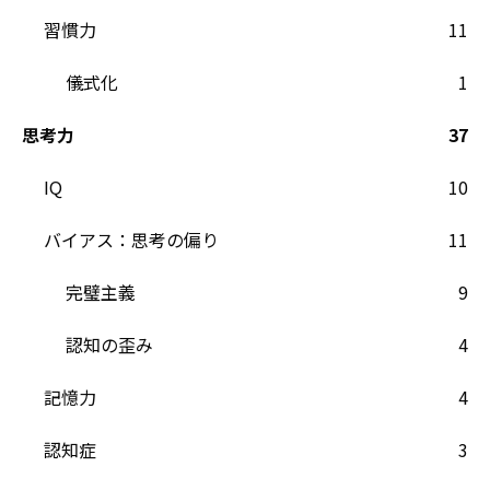
習慣力
11
儀式化
1
思考力
37
IQ
10
バイアス：思考の偏り
11
完璧主義
9
認知の歪み
4
記憶力
4
認知症
3