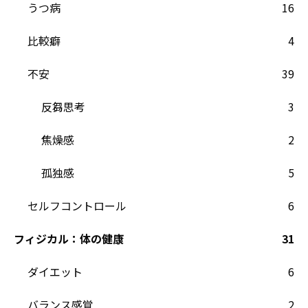
うつ病
16
比較癖
4
不安
39
反芻思考
3
焦燥感
2
孤独感
5
セルフコントロール
6
フィジカル：体の健康
31
ダイエット
6
バランス感覚
2