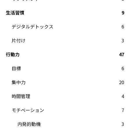
生活習慣
9
デジタルデトックス
6
片付け
3
行動力
47
目標
6
集中力
20
時間管理
4
モチベーション
7
内発的動機
3