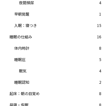
夜間頻尿
4
早朝覚醒
1
入眠：寝つき
15
睡眠の仕組み
16
体内時計
8
睡眠圧
5
眠気
4
睡眠認知
2
起床：朝の目覚め
8
昼寝・仮眠
8