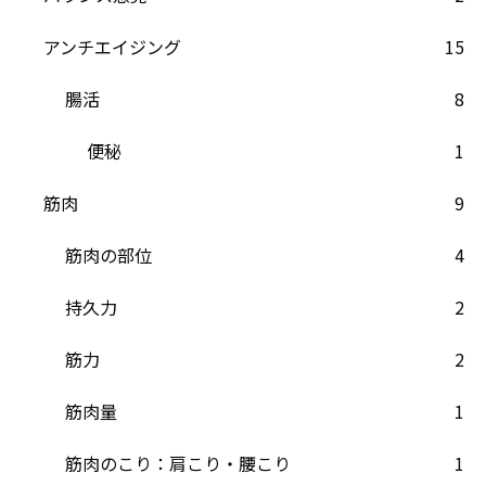
アンチエイジング
15
腸活
8
便秘
1
筋肉
9
筋肉の部位
4
持久力
2
筋力
2
筋肉量
1
筋肉のこり：肩こり・腰こり
1