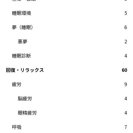
睡眠環境
5
夢（睡眠）
6
悪夢
2
睡眠診断
4
回復・リラックス
60
疲労
9
脳疲労
4
眼精疲労
4
呼吸
7