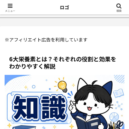
ロゴ
不眠症が治ったきっかけ５選｜不眠症体験談
【18万再生】YouTu
メニュー
検索
※アフィリエイト広告を利用しています
6大栄養素とは？それぞれの役割と効果を
わかりやすく解説