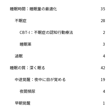
睡眠時間：睡眠量の最適化
35
不眠症
28
CBT-I：不眠症の認知行動療法
2
睡眠薬
3
過眠
4
睡眠の質：深く眠る
42
中途覚醒：夜中に目が覚める
19
夜間頻尿
4
早朝覚醒
1