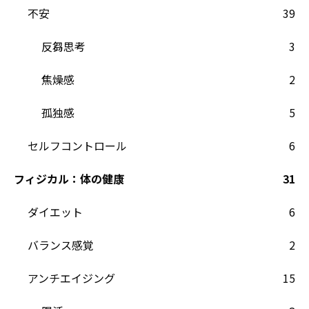
不安
39
反芻思考
3
焦燥感
2
孤独感
5
セルフコントロール
6
フィジカル：体の健康
31
ダイエット
6
バランス感覚
2
アンチエイジング
15