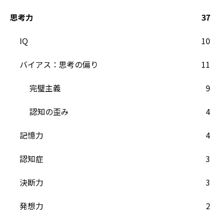
思考力
37
IQ
10
バイアス：思考の偏り
11
完璧主義
9
認知の歪み
4
記憶力
4
認知症
3
決断力
3
発想力
2