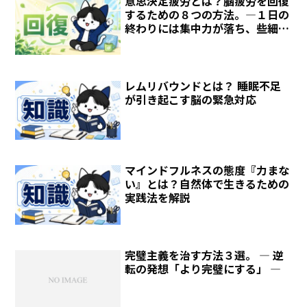
意思決定疲労とは？脳疲労を回復
するための８つの方法。―１日の
終わりには集中力が落ち、些細な
選択すら面倒―
レムリバウンドとは？ 睡眠不足
が引き起こす脳の緊急対応
マインドフルネスの態度『力まな
い』とは？自然体で生きるための
実践法を解説
完璧主義を治す方法３選。 ― 逆
転の発想「より完璧にする」 ―