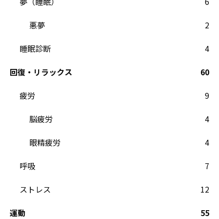
夢（睡眠）
6
悪夢
2
睡眠診断
4
回復・リラックス
60
疲労
9
脳疲労
4
眼精疲労
4
呼吸
7
ストレス
12
運動
55