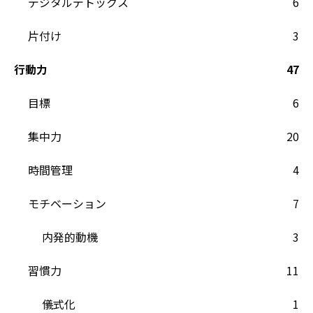
デジタルデトックス
6
片付け
3
行動力
47
目標
6
集中力
20
時間管理
4
モチベーション
7
内発的動機
3
習慣力
11
儀式化
1